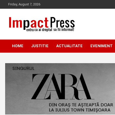
Skip
Friday, August 7, 2026
to
content
Pentru ca ai dreptul sa fii informat!
IMPACTPRESS
HOME
JUSTITIE
ACTUALITATE
EVENIMENT