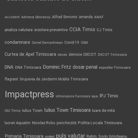
Alfred Simonis
amenda
ANAF
accident
Adriana Stoicescu
CCIA Timis
analiza valutara
arestare preventiva
CJ Timis
condamnare
Covid-19
Cornel Samartinean
CSM
Curtea de Apel Timisoara
DIICOT
demisie
deces
DIICOT Timisoara
Dominic Fritz
DNA
dosar penal
DNA Timisoara
expozitie Timisoara
flagrant
Gruparea de Jandarmi Mobila Timisoara
Impactpress
IPJ Timis
intrerupere furnizare apa
Iulius Town Timisoara
Iulius Town
luare de mita
ISU Timis
Politia Locala Timisoara
lucrari Aquatim
perchezitii
Nicolae Robu
puls valutar
Primaria Timisoara
Retim
Sorin Grindeanu
protest