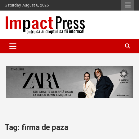
Skip
Saturday, August 8, 2026
to
content
Pentru ca ai dreptul sa fii informat!
IMPACTPRESS
Tag:
firma de paza