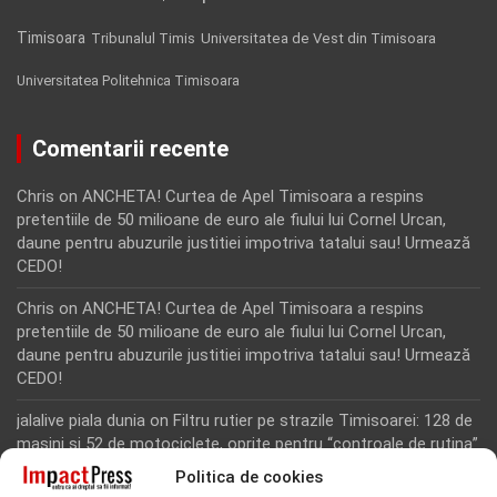
Timisoara
Tribunalul Timis
Universitatea de Vest din Timisoara
Universitatea Politehnica Timisoara
Comentarii recente
Chris
on
ANCHETA! Curtea de Apel Timisoara a respins
pretentiile de 50 milioane de euro ale fiului lui Cornel Urcan,
daune pentru abuzurile justitiei impotriva tatalui sau! Urmează
CEDO!
Chris
on
ANCHETA! Curtea de Apel Timisoara a respins
pretentiile de 50 milioane de euro ale fiului lui Cornel Urcan,
daune pentru abuzurile justitiei impotriva tatalui sau! Urmează
CEDO!
jalalive piala dunia
on
Filtru rutier pe strazile Timisoarei: 128 de
masini si 52 de motociclete, oprite pentru “controale de rutina”
Politica de cookies
Rodion Camatoritul
on
Inca un martor din dosarul fraudei cu