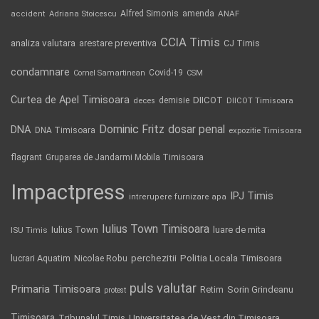
Alfred Simonis
amenda
ANAF
accident
Adriana Stoicescu
CCIA Timis
analiza valutara
arestare preventiva
CJ Timis
condamnare
Covid-19
Cornel Samartinean
CSM
Curtea de Apel Timisoara
DIICOT
demisie
deces
DIICOT Timisoara
Dominic Fritz
DNA
dosar penal
DNA Timisoara
expozitie Timisoara
flagrant
Gruparea de Jandarmi Mobila Timisoara
Impactpress
IPJ Timis
intrerupere furnizare apa
Iulius Town Timisoara
Iulius Town
luare de mita
ISU Timis
Politia Locala Timisoara
lucrari Aquatim
perchezitii
Nicolae Robu
puls valutar
Primaria Timisoara
Retim
Sorin Grindeanu
protest
Timisoara
Tribunalul Timis
Universitatea de Vest din Timisoara