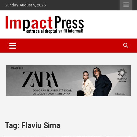
Skip
Sunday, August 9, 2026
to
content
Pentru ca ai dreptul sa fii informat!
IMPACTPRESS
Tag:
Flaviu Sima