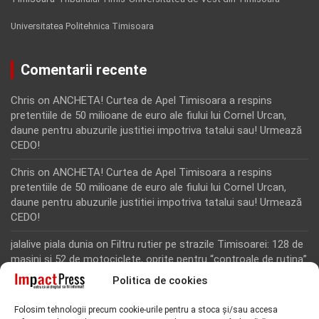
Universitatea Politehnica Timisoara
Comentarii recente
Chris
on
ANCHETA! Curtea de Apel Timisoara a respins
pretentiile de 50 milioane de euro ale fiului lui Cornel Urcan,
daune pentru abuzurile justitiei impotriva tatalui sau! Urmează
CEDO!
Chris
on
ANCHETA! Curtea de Apel Timisoara a respins
pretentiile de 50 milioane de euro ale fiului lui Cornel Urcan,
daune pentru abuzurile justitiei impotriva tatalui sau! Urmează
CEDO!
jalalive piala dunia
on
Filtru rutier pe strazile Timisoarei: 128 de
masini si 52 de motociclete, oprite pentru “controale de rutina”
Politica de cookies
Rodion Camatoritul
on
Inca un martor din dosarul fraudei cu
fonduri europene de la Tomnatic, retinut pentru 24 de ore!
Folosim tehnologii precum cookie-urile pentru a stoca și/sau accesa
“Toti martorii hartuiti au facut plangere penala pentru