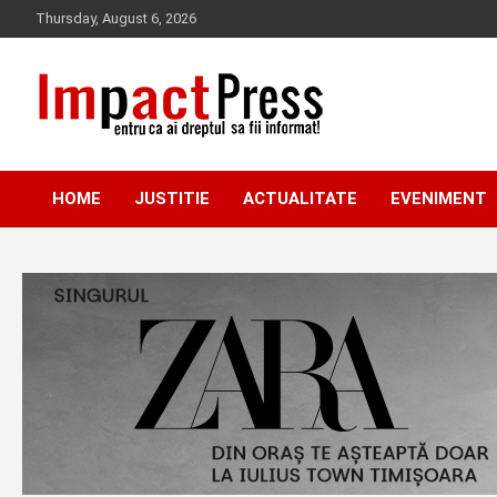
Skip
Thursday, August 6, 2026
to
content
Pentru ca ai dreptul sa fii informat!
IMPACTPRESS
HOME
JUSTITIE
ACTUALITATE
EVENIMENT