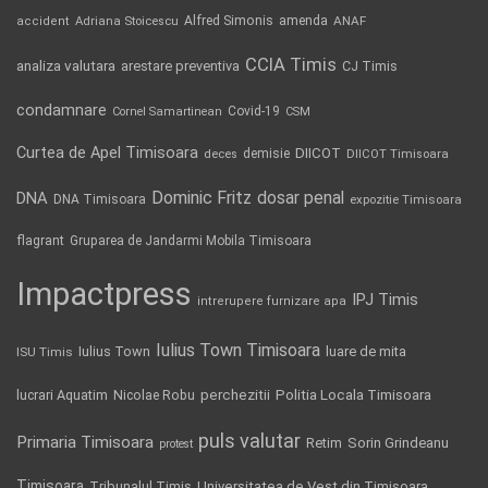
Alfred Simonis
amenda
ANAF
accident
Adriana Stoicescu
CCIA Timis
analiza valutara
arestare preventiva
CJ Timis
condamnare
Covid-19
Cornel Samartinean
CSM
Curtea de Apel Timisoara
DIICOT
demisie
deces
DIICOT Timisoara
Dominic Fritz
DNA
dosar penal
DNA Timisoara
expozitie Timisoara
flagrant
Gruparea de Jandarmi Mobila Timisoara
Impactpress
IPJ Timis
intrerupere furnizare apa
Iulius Town Timisoara
Iulius Town
luare de mita
ISU Timis
Politia Locala Timisoara
lucrari Aquatim
perchezitii
Nicolae Robu
puls valutar
Primaria Timisoara
Retim
Sorin Grindeanu
protest
Timisoara
Tribunalul Timis
Universitatea de Vest din Timisoara