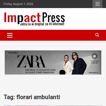
Skip
Friday, August 7, 2026
to
content
Pentru ca ai dreptul sa fii informat!
IMPACTPRESS
Tag:
florari ambulanti