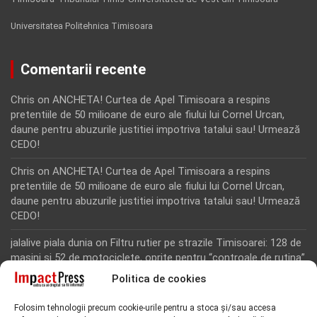
Universitatea Politehnica Timisoara
Comentarii recente
Chris
on
ANCHETA! Curtea de Apel Timisoara a respins
pretentiile de 50 milioane de euro ale fiului lui Cornel Urcan,
daune pentru abuzurile justitiei impotriva tatalui sau! Urmează
CEDO!
Chris
on
ANCHETA! Curtea de Apel Timisoara a respins
pretentiile de 50 milioane de euro ale fiului lui Cornel Urcan,
daune pentru abuzurile justitiei impotriva tatalui sau! Urmează
CEDO!
jalalive piala dunia
on
Filtru rutier pe strazile Timisoarei: 128 de
masini si 52 de motociclete, oprite pentru “controale de rutina”
Politica de cookies
Rodion Camatoritul
on
Inca un martor din dosarul fraudei cu
fonduri europene de la Tomnatic, retinut pentru 24 de ore!
Folosim tehnologii precum cookie-urile pentru a stoca și/sau accesa
“Toti martorii hartuiti au facut plangere penala pentru