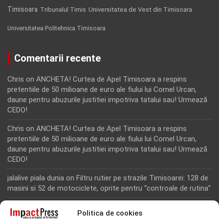
Timisoara
Tribunalul Timis
Universitatea de Vest din Timisoara
Universitatea Politehnica Timisoara
Comentarii recente
Chris
on
ANCHETA! Curtea de Apel Timisoara a respins
pretentiile de 50 milioane de euro ale fiului lui Cornel Urcan,
daune pentru abuzurile justitiei impotriva tatalui sau! Urmează
CEDO!
Chris
on
ANCHETA! Curtea de Apel Timisoara a respins
pretentiile de 50 milioane de euro ale fiului lui Cornel Urcan,
daune pentru abuzurile justitiei impotriva tatalui sau! Urmează
CEDO!
jalalive piala dunia
on
Filtru rutier pe strazile Timisoarei: 128 de
masini si 52 de motociclete, oprite pentru “controale de rutina”
Rodion Camatoritul
on
Inca un martor din dosarul fraudei cu
Politica de cookies
fonduri europene de la Tomnatic, retinut pentru 24 de ore!