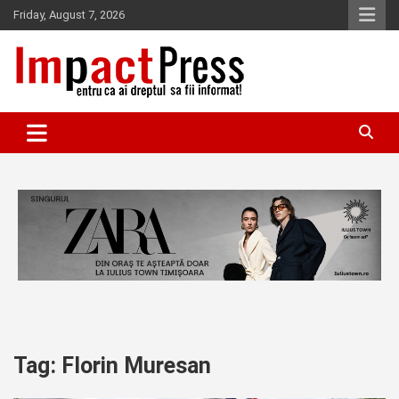
Skip
Friday, August 7, 2026
to
content
Pentru ca ai dreptul sa fii informat!
IMPACTPRESS
Tag:
Florin Muresan