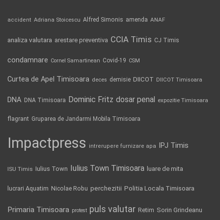
Alfred Simonis
amenda
ANAF
accident
Adriana Stoicescu
CCIA Timis
analiza valutara
arestare preventiva
CJ Timis
condamnare
Covid-19
Cornel Samartinean
CSM
Curtea de Apel Timisoara
DIICOT
demisie
deces
DIICOT Timisoara
Dominic Fritz
DNA
dosar penal
DNA Timisoara
expozitie Timisoara
flagrant
Gruparea de Jandarmi Mobila Timisoara
Impactpress
IPJ Timis
intrerupere furnizare apa
Iulius Town Timisoara
Iulius Town
luare de mita
ISU Timis
Politia Locala Timisoara
lucrari Aquatim
perchezitii
Nicolae Robu
puls valutar
Primaria Timisoara
Retim
Sorin Grindeanu
protest