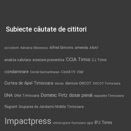
Subiecte căutate de cititori
Alfred Simonis
amenda
ANAF
accident
Adriana Stoicescu
CCIA Timis
analiza valutara
arestare preventiva
CJ Timis
condamnare
Covid-19
Cornel Samartinean
CSM
Curtea de Apel Timisoara
DIICOT
demisie
deces
DIICOT Timisoara
Dominic Fritz
DNA
dosar penal
DNA Timisoara
expozitie Timisoara
flagrant
Gruparea de Jandarmi Mobila Timisoara
Impactpress
IPJ Timis
intrerupere furnizare apa