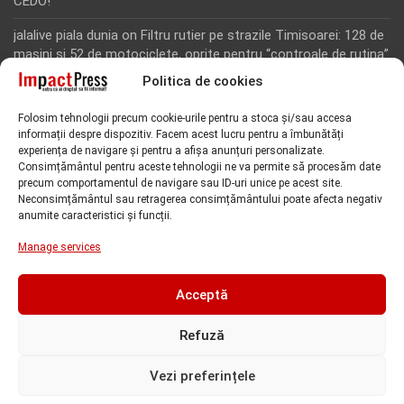
CEDO!
jalalive piala dunia
on
Filtru rutier pe strazile Timisoarei: 128 de
masini si 52 de motociclete, oprite pentru “controale de rutina”
Politica de cookies
Rodion Camatoritul
on
Inca un martor din dosarul fraudei cu
fonduri europene de la Tomnatic, retinut pentru 24 de ore!
Folosim tehnologii precum cookie-urile pentru a stoca și/sau accesa
“Toti martorii hartuiti au facut plangere penala pentru
informații despre dispozitiv. Facem acest lucru pentru a îmbunătăți
represiune nedreapta si cercetare abuziva”, anunta avocatul
experiența de navigare și pentru a afișa anunțuri personalizate.
Florin Kovacs
Consimțământul pentru aceste tehnologii ne va permite să procesăm date
precum comportamentul de navigare sau ID-uri unice pe acest site.
Rodion Camatoritul
on
Inca un martor din dosarul fraudei cu
Neconsimțământul sau retragerea consimțământului poate afecta negativ
fonduri europene de la Tomnatic, retinut pentru 24 de ore!
anumite caracteristici și funcții.
“Toti martorii hartuiti au facut plangere penala pentru
Manage services
represiune nedreapta si cercetare abuziva”, anunta avocatul
Florin Kovacs
Acceptă
Refuză
Vezi preferințele
Copyright @Impact Press - Toate drepturile rezervate |