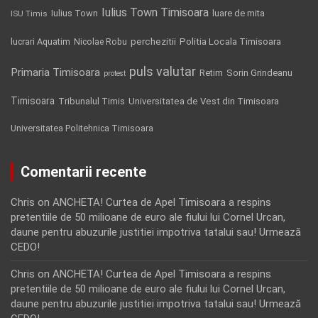
Iulius Town Timisoara
Iulius Town
luare de mita
ISU Timis
Politia Locala Timisoara
lucrari Aquatim
perchezitii
Nicolae Robu
puls valutar
Primaria Timisoara
Retim
Sorin Grindeanu
protest
Timisoara
Tribunalul Timis
Universitatea de Vest din Timisoara
Universitatea Politehnica Timisoara
Comentarii recente
Chris
on
ANCHETA! Curtea de Apel Timisoara a respins
pretentiile de 50 milioane de euro ale fiului lui Cornel Urcan,
daune pentru abuzurile justitiei impotriva tatalui sau! Urmează
CEDO!
Chris
on
ANCHETA! Curtea de Apel Timisoara a respins
pretentiile de 50 milioane de euro ale fiului lui Cornel Urcan,
daune pentru abuzurile justitiei impotriva tatalui sau! Urmează