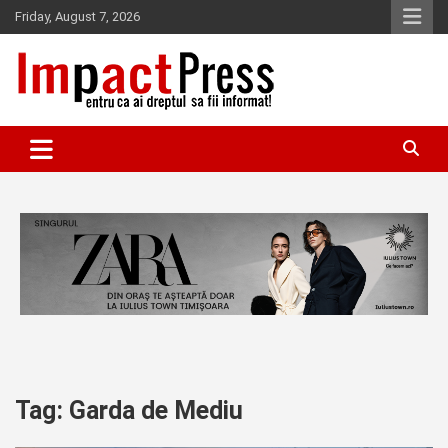
Skip
Friday, August 7, 2026
to
content
Pentru ca ai dreptul sa fii informat!
IMPACTPRESS
Tag:
Garda de Mediu