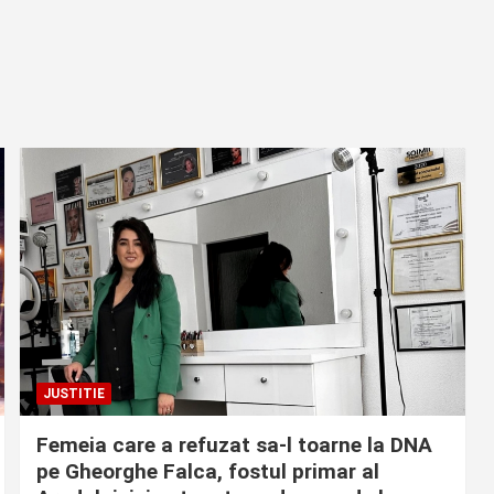
JUSTITIE
Femeia care a refuzat sa-l toarne la DNA
pe Gheorghe Falca, fostul primar al