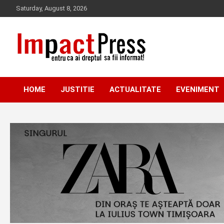
Skip
Saturday, August 8, 2026
to
content
Pentru ca ai dreptul sa fii informat!
IMPACTPRESS
HOME
JUSTITIE
ACTUALITATE
EVENIMENT