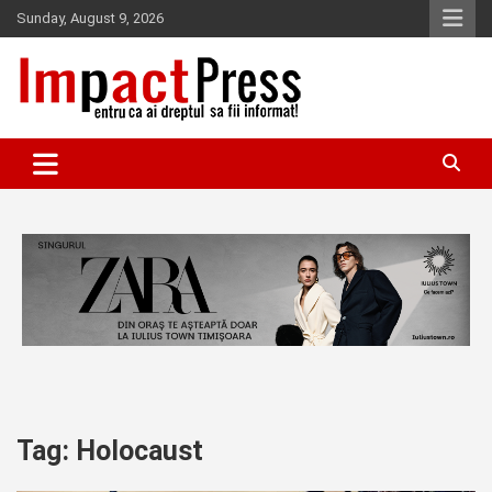
Skip
Sunday, August 9, 2026
to
content
Pentru ca ai dreptul sa fii informat!
IMPACTPRESS
Tag:
Holocaust