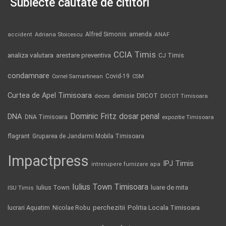
Subiecte căutate de cititori
Alfred Simonis
amenda
ANAF
accident
Adriana Stoicescu
CCIA Timis
analiza valutara
arestare preventiva
CJ Timis
condamnare
Covid-19
Cornel Samartinean
CSM
Curtea de Apel Timisoara
DIICOT
demisie
deces
DIICOT Timisoara
Dominic Fritz
DNA
dosar penal
DNA Timisoara
expozitie Timisoara
flagrant
Gruparea de Jandarmi Mobila Timisoara
Impactpress
IPJ Timis
intrerupere furnizare apa
Iulius Town Timisoara
Iulius Town
luare de mita
ISU Timis
Politia Locala Timisoara
lucrari Aquatim
perchezitii
Nicolae Robu