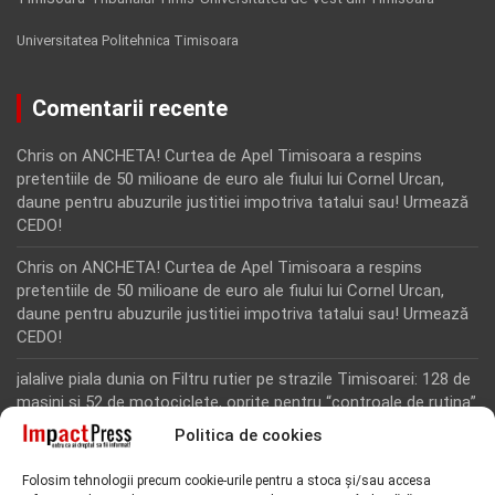
Universitatea Politehnica Timisoara
Comentarii recente
Chris
on
ANCHETA! Curtea de Apel Timisoara a respins
pretentiile de 50 milioane de euro ale fiului lui Cornel Urcan,
daune pentru abuzurile justitiei impotriva tatalui sau! Urmează
CEDO!
Chris
on
ANCHETA! Curtea de Apel Timisoara a respins
pretentiile de 50 milioane de euro ale fiului lui Cornel Urcan,
daune pentru abuzurile justitiei impotriva tatalui sau! Urmează
CEDO!
jalalive piala dunia
on
Filtru rutier pe strazile Timisoarei: 128 de
masini si 52 de motociclete, oprite pentru “controale de rutina”
Politica de cookies
Rodion Camatoritul
on
Inca un martor din dosarul fraudei cu
fonduri europene de la Tomnatic, retinut pentru 24 de ore!
Folosim tehnologii precum cookie-urile pentru a stoca și/sau accesa
“Toti martorii hartuiti au facut plangere penala pentru