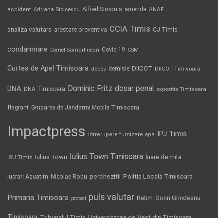
Alfred Simonis
amenda
ANAF
accident
Adriana Stoicescu
CCIA Timis
analiza valutara
arestare preventiva
CJ Timis
condamnare
Covid-19
Cornel Samartinean
CSM
Curtea de Apel Timisoara
DIICOT
demisie
deces
DIICOT Timisoara
Dominic Fritz
DNA
dosar penal
DNA Timisoara
expozitie Timisoara
flagrant
Gruparea de Jandarmi Mobila Timisoara
Impactpress
IPJ Timis
intrerupere furnizare apa
Iulius Town Timisoara
Iulius Town
luare de mita
ISU Timis
Politia Locala Timisoara
lucrari Aquatim
perchezitii
Nicolae Robu
puls valutar
Primaria Timisoara
Retim
Sorin Grindeanu
protest
Timisoara
Tribunalul Timis
Universitatea de Vest din Timisoara