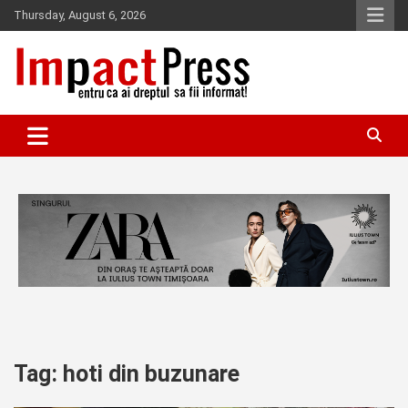
Skip
Thursday, August 6, 2026
to
content
Pentru ca ai dreptul sa fii informat!
IMPACTPRESS
Tag:
hoti din buzunare