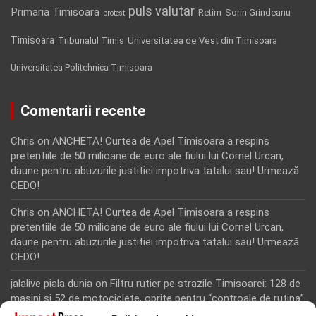
puls valutar
Primaria Timisoara
Retim
Sorin Grindeanu
protest
Timisoara
Tribunalul Timis
Universitatea de Vest din Timisoara
Universitatea Politehnica Timisoara
Comentarii recente
Chris
on
ANCHETA! Curtea de Apel Timisoara a respins
pretentiile de 50 milioane de euro ale fiului lui Cornel Urcan,
daune pentru abuzurile justitiei impotriva tatalui sau! Urmează
CEDO!
Chris
on
ANCHETA! Curtea de Apel Timisoara a respins
pretentiile de 50 milioane de euro ale fiului lui Cornel Urcan,
daune pentru abuzurile justitiei impotriva tatalui sau! Urmează
CEDO!
jalalive piala dunia
on
Filtru rutier pe strazile Timisoarei: 128 de
masini si 52 de motociclete, oprite pentru “controale de rutina”