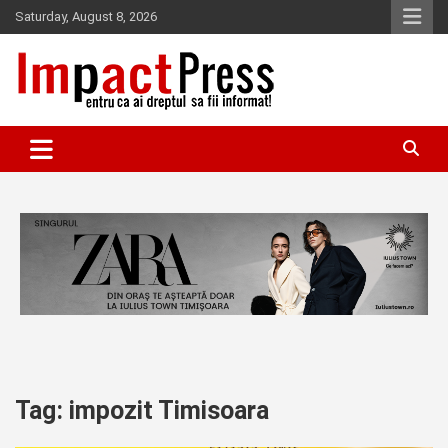
Skip
Saturday, August 8, 2026
to
content
Pentru ca ai dreptul sa fii informat!
IMPACTPRESS
Tag:
impozit Timisoara