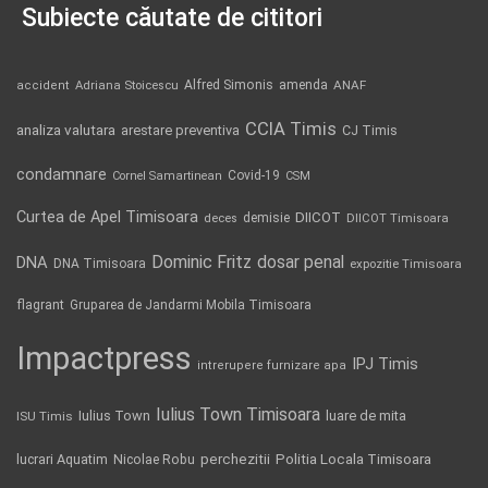
Subiecte căutate de cititori
Alfred Simonis
amenda
ANAF
accident
Adriana Stoicescu
CCIA Timis
analiza valutara
arestare preventiva
CJ Timis
condamnare
Covid-19
Cornel Samartinean
CSM
Curtea de Apel Timisoara
DIICOT
demisie
deces
DIICOT Timisoara
Dominic Fritz
DNA
dosar penal
DNA Timisoara
expozitie Timisoara
flagrant
Gruparea de Jandarmi Mobila Timisoara
Impactpress
IPJ Timis
intrerupere furnizare apa
Iulius Town Timisoara
Iulius Town
luare de mita
ISU Timis
Politia Locala Timisoara
lucrari Aquatim
perchezitii
Nicolae Robu