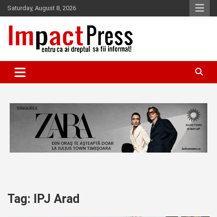
Skip
Saturday, August 8, 2026
to
content
Pentru ca ai dreptul sa fii informat!
IMPACTPRESS
Tag:
IPJ Arad