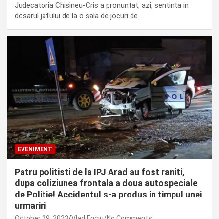
Judecatoria Chisineu-Cris a pronuntat, azi, sentinta in
dosarul jafului de la o sala de jocuri de…
EVENIMENT
Patru politisti de la IPJ Arad au fost raniti,
dupa coliziunea frontala a doua autospeciale
de Politie! Accidentul s-a produs in timpul unei
urmariri
October 29, 2023
Vlad Enciu
No Comments