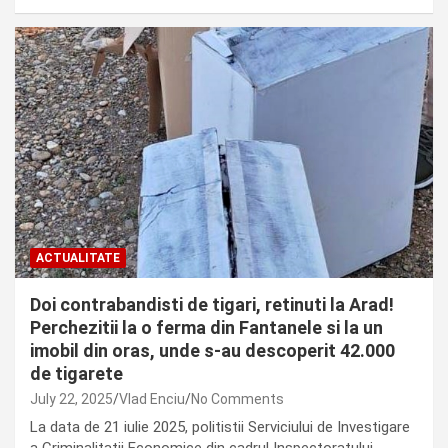
ACTUALITATE
Doi contrabandisti de tigari, retinuti la Arad!
Perchezitii la o ferma din Fantanele si la un
imobil din oras, unde s-au descoperit 42.000
de tigarete
July 22, 2025
Vlad Enciu
No Comments
La data de 21 iulie 2025, politistii Serviciului de Investigare
a Criminalitatii Economice din cadrul Inspectoratului…