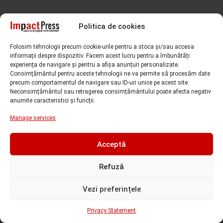
Politica de cookies
Folosim tehnologii precum cookie-urile pentru a stoca și/sau accesa
informații despre dispozitiv. Facem acest lucru pentru a îmbunătăți
experiența de navigare și pentru a afișa anunțuri personalizate.
Subiecte căutate de cititori
Consimțământul pentru aceste tehnologii ne va permite să procesăm date
precum comportamentul de navigare sau ID-uri unice pe acest site.
Neconsimțământul sau retragerea consimțământului poate afecta negativ
anumite caracteristici și funcții.
Alfred Simonis
amenda
ANAF
accident
Adriana Stoicescu
Manage services
CCIA Timis
analiza valutara
arestare preventiva
CJ Timis
condamnare
Acceptă
Covid-19
Cornel Samartinean
CSM
Curtea de Apel Timisoara
DIICOT
demisie
deces
DIICOT Timisoara
Refuză
Dominic Fritz
DNA
dosar penal
DNA Timisoara
expozitie Timisoara
Vezi preferințele
flagrant
Gruparea de Jandarmi Mobila Timisoara
Privacy Statement