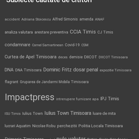
Alfred Simonis
amenda
ANAF
accident
Adriana Stoicescu
CCIA Timis
analiza valutara
arestare preventiva
CJ Timis
condamnare
Covid-19
Cornel Samartinean
CSM
Curtea de Apel Timisoara
DIICOT
demisie
deces
DIICOT Timisoara
Dominic Fritz
DNA
dosar penal
DNA Timisoara
expozitie Timisoara
flagrant
Gruparea de Jandarmi Mobila Timisoara
Impactpress
IPJ Timis
intrerupere furnizare apa
Iulius Town Timisoara
Iulius Town
luare de mita
ISU Timis
Politia Locala Timisoara
lucrari Aquatim
perchezitii
Nicolae Robu
puls valutar