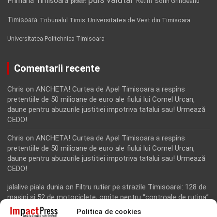
Primaria Timisoara
Retim
Sorin Grindeanu
protest
Timisoara
Tribunalul Timis
Universitatea de Vest din Timisoara
Universitatea Politehnica Timisoara
Comentarii recente
Chris
on
ANCHETA! Curtea de Apel Timisoara a respins
pretentiile de 50 milioane de euro ale fiului lui Cornel Urcan,
daune pentru abuzurile justitiei impotriva tatalui sau! Urmează
CEDO!
Chris
on
ANCHETA! Curtea de Apel Timisoara a respins
pretentiile de 50 milioane de euro ale fiului lui Cornel Urcan,
daune pentru abuzurile justitiei impotriva tatalui sau! Urmează
CEDO!
jalalive piala dunia
on
Filtru rutier pe strazile Timisoarei: 128 de
masini si 52 de motociclete, oprite pentru “controale de rutina”
Politica de cookies
Rodion Camatoritul
on
Inca un martor din dosarul fraudei cu