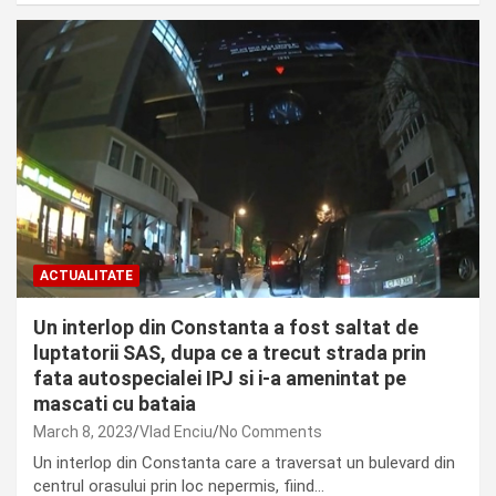
ACTUALITATE
Un interlop din Constanta a fost saltat de
luptatorii SAS, dupa ce a trecut strada prin
fata autospecialei IPJ si i-a amenintat pe
mascati cu bataia
March 8, 2023
Vlad Enciu
No Comments
Un interlop din Constanta care a traversat un bulevard din
centrul orasului prin loc nepermis, fiind…