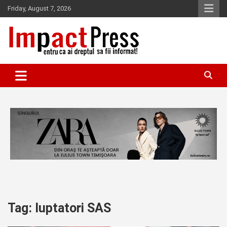
Skip
Friday, August 7, 2026
to
content
Pentru ca ai dreptul sa fii informat!
IMPACTPRESS
Tag:
luptatori SAS