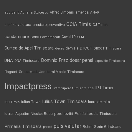
Alfred Simonis
amenda
ANAF
accident
Adriana Stoicescu
CCIA Timis
analiza valutara
arestare preventiva
CJ Timis
condamnare
Covid-19
Cornel Samartinean
CSM
Curtea de Apel Timisoara
DIICOT
demisie
deces
DIICOT Timisoara
Dominic Fritz
DNA
dosar penal
DNA Timisoara
expozitie Timisoara
flagrant
Gruparea de Jandarmi Mobila Timisoara
Impactpress
IPJ Timis
intrerupere furnizare apa
Iulius Town Timisoara
Iulius Town
luare de mita
ISU Timis
Politia Locala Timisoara
lucrari Aquatim
perchezitii
Nicolae Robu
puls valutar
Primaria Timisoara
Retim
Sorin Grindeanu
protest