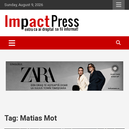
Skip
Sunday, August 9, 2026
to
content
Pentru ca ai dreptul sa fii informat!
IMPACTPRESS
Tag:
Matias Mot