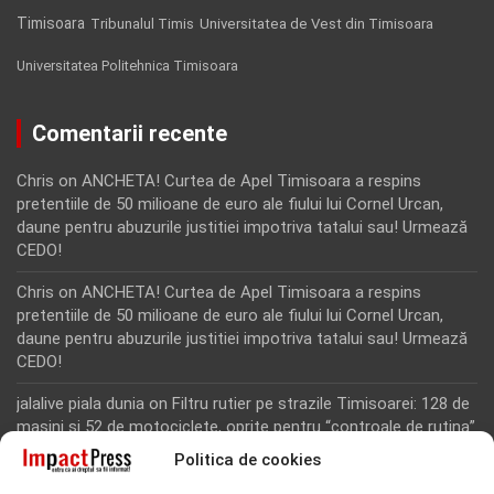
Timisoara
Tribunalul Timis
Universitatea de Vest din Timisoara
Universitatea Politehnica Timisoara
Comentarii recente
Chris
on
ANCHETA! Curtea de Apel Timisoara a respins
pretentiile de 50 milioane de euro ale fiului lui Cornel Urcan,
daune pentru abuzurile justitiei impotriva tatalui sau! Urmează
CEDO!
Chris
on
ANCHETA! Curtea de Apel Timisoara a respins
pretentiile de 50 milioane de euro ale fiului lui Cornel Urcan,
daune pentru abuzurile justitiei impotriva tatalui sau! Urmează
CEDO!
jalalive piala dunia
on
Filtru rutier pe strazile Timisoarei: 128 de
masini si 52 de motociclete, oprite pentru “controale de rutina”
Politica de cookies
Rodion Camatoritul
on
Inca un martor din dosarul fraudei cu
fonduri europene de la Tomnatic, retinut pentru 24 de ore!