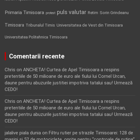
puls valutar
Primaria Timisoara
Retim
Sorin Grindeanu
protest
Timisoara
Tribunalul Timis
Universitatea de Vest din Timisoara
Universitatea Politehnica Timisoara
Comentarii recente
Chris
on
ANCHETA! Curtea de Apel Timisoara a respins
pretentiile de 50 milioane de euro ale fiului lui Cornel Urcan,
daune pentru abuzurile justitiei impotriva tatalui sau! Urmează
CEDO!
Chris
on
ANCHETA! Curtea de Apel Timisoara a respins
pretentiile de 50 milioane de euro ale fiului lui Cornel Urcan,
daune pentru abuzurile justitiei impotriva tatalui sau! Urmează
CEDO!
jalalive piala dunia
on
Filtru rutier pe strazile Timisoarei: 128 de
masini si 52 de motociclete, oprite pentru “controale de rutina”