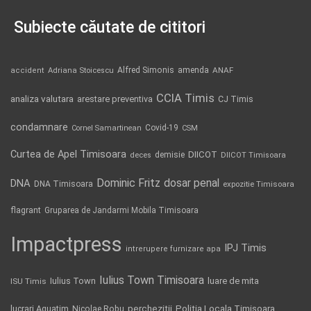
Subiecte căutate de cititori
Alfred Simonis
amenda
ANAF
accident
Adriana Stoicescu
CCIA Timis
analiza valutara
arestare preventiva
CJ Timis
condamnare
Covid-19
Cornel Samartinean
CSM
Curtea de Apel Timisoara
DIICOT
demisie
deces
DIICOT Timisoara
Dominic Fritz
DNA
dosar penal
DNA Timisoara
expozitie Timisoara
flagrant
Gruparea de Jandarmi Mobila Timisoara
Impactpress
IPJ Timis
intrerupere furnizare apa
Iulius Town Timisoara
Iulius Town
luare de mita
ISU Timis
Politia Locala Timisoara
lucrari Aquatim
perchezitii
Nicolae Robu