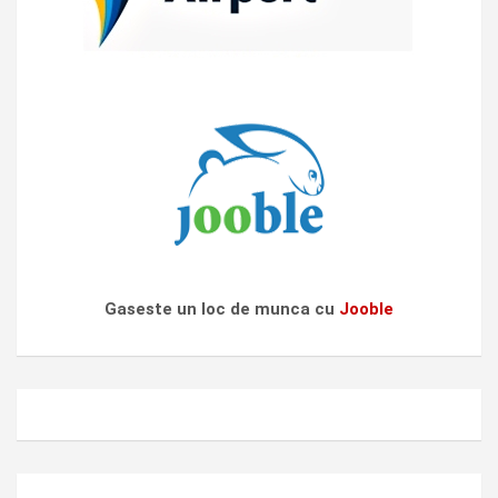
Gaseste un loc de munca cu
Jooble