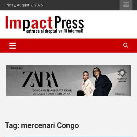
Skip
Friday, August 7, 2026
to
content
Pentru ca ai dreptul sa fii informat!
IMPACTPRESS
Tag:
mercenari Congo