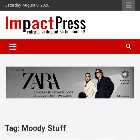
Skip
Saturday, August 8, 2026
to
content
Pentru ca ai dreptul sa fii informat!
IMPACTPRESS
Tag:
Moody Stuff