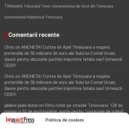
Timisoara
Tribunalul Timis
Universitatea de Vest din Timisoara
Universitatea Politehnica Timisoara
Comentarii recente
Chris
on
ANCHETA! Curtea de Apel Timisoara a respins
pretentiile de 50 milioane de euro ale fiului lui Cornel Urcan,
daune pentru abuzurile justitiei impotriva tatalui sau! Urmează
CEDO!
Chris
on
ANCHETA! Curtea de Apel Timisoara a respins
pretentiile de 50 milioane de euro ale fiului lui Cornel Urcan,
daune pentru abuzurile justitiei impotriva tatalui sau! Urmează
CEDO!
jalalive piala dunia
on
Filtru rutier pe strazile Timisoarei: 128 de
masini si 52 de motociclete, oprite pentru “controale de rutina”
Politica de cookies
Rodion Camatoritul
on
Inca un martor din dosarul fraudei cu
fonduri europene de la Tomnatic, retinut pentru 24 de ore!