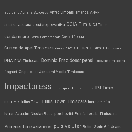
Alfred Simonis
amenda
ANAF
accident
Adriana Stoicescu
CCIA Timis
analiza valutara
arestare preventiva
CJ Timis
condamnare
Covid-19
Cornel Samartinean
CSM
Curtea de Apel Timisoara
DIICOT
demisie
deces
DIICOT Timisoara
Dominic Fritz
DNA
dosar penal
DNA Timisoara
expozitie Timisoara
flagrant
Gruparea de Jandarmi Mobila Timisoara
Impactpress
IPJ Timis
intrerupere furnizare apa
Iulius Town Timisoara
Iulius Town
luare de mita
ISU Timis
Politia Locala Timisoara
lucrari Aquatim
perchezitii
Nicolae Robu
puls valutar
Primaria Timisoara
Retim
Sorin Grindeanu
protest