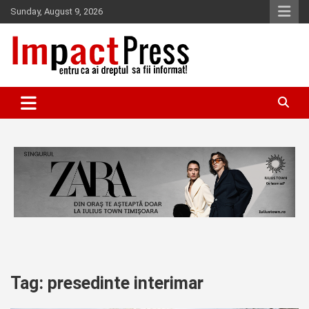
Skip
Sunday, August 9, 2026
to
content
Pentru ca ai dreptul sa fii informat!
IMPACTPRESS
Tag:
presedinte interimar