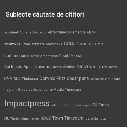
Subiecte căutate de cititori
Alfred Simonis
amenda
ANAF
accident
Adriana Stoicescu
CCIA Timis
analiza valutara
arestare preventiva
CJ Timis
condamnare
Covid-19
Cornel Samartinean
CSM
Curtea de Apel Timisoara
DIICOT
demisie
deces
DIICOT Timisoara
Dominic Fritz
DNA
dosar penal
DNA Timisoara
expozitie Timisoara
flagrant
Gruparea de Jandarmi Mobila Timisoara
Impactpress
IPJ Timis
intrerupere furnizare apa
Iulius Town Timisoara
Iulius Town
luare de mita
ISU Timis