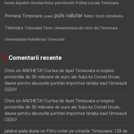
Politia Locala Timisoara
lucrari Aquatim
perchezitii
Nicolae Robu
puls valutar
Primaria Timisoara
Retim
Sorin Grindeanu
protest
Timisoara
Tribunalul Timis
Universitatea de Vest din Timisoara
Universitatea Politehnica Timisoara
Comentarii recente
Chris
on
ANCHETA! Curtea de Apel Timisoara a respins
pretentiile de 50 milioane de euro ale fiului lui Cornel Urcan,
daune pentru abuzurile justitiei impotriva tatalui sau! Urmează
CEDO!
Chris
on
ANCHETA! Curtea de Apel Timisoara a respins
pretentiile de 50 milioane de euro ale fiului lui Cornel Urcan,
daune pentru abuzurile justitiei impotriva tatalui sau! Urmează
CEDO!
jalalive piala dunia
on
Filtru rutier pe strazile Timisoarei: 128 de