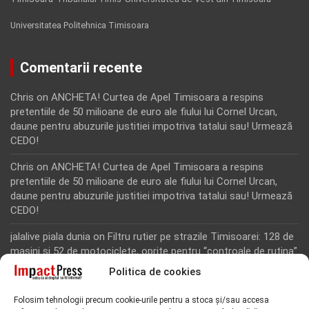
Universitatea Politehnica Timisoara
Comentarii recente
Chris
on
ANCHETA! Curtea de Apel Timisoara a respins
pretentiile de 50 milioane de euro ale fiului lui Cornel Urcan,
daune pentru abuzurile justitiei impotriva tatalui sau! Urmează
CEDO!
Chris
on
ANCHETA! Curtea de Apel Timisoara a respins
pretentiile de 50 milioane de euro ale fiului lui Cornel Urcan,
daune pentru abuzurile justitiei impotriva tatalui sau! Urmează
CEDO!
jalalive piala dunia
on
Filtru rutier pe strazile Timisoarei: 128 de
masini si 52 de motociclete, oprite pentru “controale de rutina”
Politica de cookies
Rodion Camatoritul
on
Inca un martor din dosarul fraudei cu
fonduri europene de la Tomnatic, retinut pentru 24 de ore!
Folosim tehnologii precum cookie-urile pentru a stoca și/sau accesa
“Toti martorii hartuiti au facut plangere penala pentru