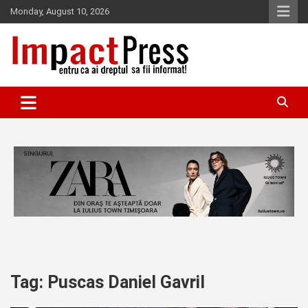
Skip
Monday, August 10, 2026
to
content
Pentru ca ai dreptul sa fii informat!
IMPACTPRESS
Tag:
Puscas Daniel Gavril