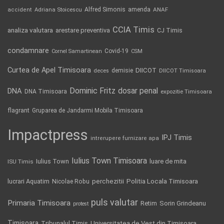
Alfred Simonis
amenda
ANAF
accident
Adriana Stoicescu
CCIA Timis
analiza valutara
arestare preventiva
CJ Timis
condamnare
Covid-19
Cornel Samartinean
CSM
Curtea de Apel Timisoara
DIICOT
demisie
deces
DIICOT Timisoara
Dominic Fritz
DNA
dosar penal
DNA Timisoara
expozitie Timisoara
flagrant
Gruparea de Jandarmi Mobila Timisoara
Impactpress
IPJ Timis
intrerupere furnizare apa
Iulius Town Timisoara
Iulius Town
luare de mita
ISU Timis
Politia Locala Timisoara
lucrari Aquatim
perchezitii
Nicolae Robu
puls valutar
Primaria Timisoara
Retim
Sorin Grindeanu
protest
Timisoara
Tribunalul Timis
Universitatea de Vest din Timisoara