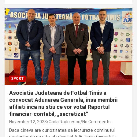
SPORT
Asociatia Judeteana de Fotbal Timis a
convocat Adunarea Generala, insa membrii
afiliati inca nu stiu ce vor vota! Raportul
financiar-contabil, „secretizat”
November 12, 2023
Carla Radulescu
No Comments
Daca cineva are curiozitatea sa lectureze continutul
postarilor de pe site-ul oficial al AJF Timis (www.frf-