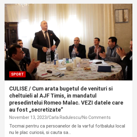
SPORT
CULISE / Cum arata bugetul de venituri si
cheltuieli al AJF Timis, in mandatul
presedintelui Romeo Malac. VEZI datele care
au fost „secretizate”
November 13, 2023
Carla Radulescu
No Comments
Tocmai pentru ca persoanelor de la varful fotbalului local
nu le plac curiosii, si cauta sa…