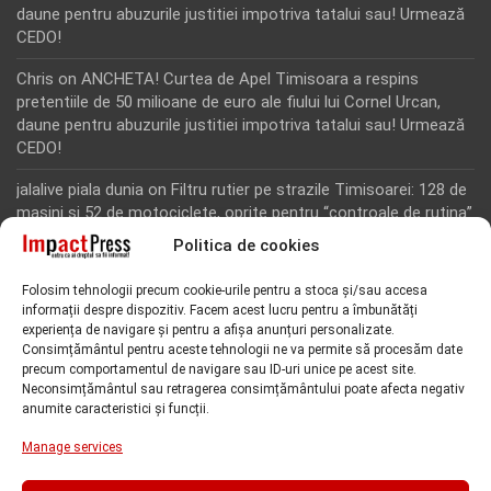
daune pentru abuzurile justitiei impotriva tatalui sau! Urmează
CEDO!
Chris
on
ANCHETA! Curtea de Apel Timisoara a respins
pretentiile de 50 milioane de euro ale fiului lui Cornel Urcan,
daune pentru abuzurile justitiei impotriva tatalui sau! Urmează
CEDO!
jalalive piala dunia
on
Filtru rutier pe strazile Timisoarei: 128 de
masini si 52 de motociclete, oprite pentru “controale de rutina”
Politica de cookies
Rodion Camatoritul
on
Inca un martor din dosarul fraudei cu
fonduri europene de la Tomnatic, retinut pentru 24 de ore!
Folosim tehnologii precum cookie-urile pentru a stoca și/sau accesa
“Toti martorii hartuiti au facut plangere penala pentru
informații despre dispozitiv. Facem acest lucru pentru a îmbunătăți
represiune nedreapta si cercetare abuziva”, anunta avocatul
experiența de navigare și pentru a afișa anunțuri personalizate.
Florin Kovacs
Consimțământul pentru aceste tehnologii ne va permite să procesăm date
precum comportamentul de navigare sau ID-uri unice pe acest site.
Rodion Camatoritul
on
Inca un martor din dosarul fraudei cu
Neconsimțământul sau retragerea consimțământului poate afecta negativ
anumite caracteristici și funcții.
fonduri europene de la Tomnatic, retinut pentru 24 de ore!
“Toti martorii hartuiti au facut plangere penala pentru
Manage services
represiune nedreapta si cercetare abuziva”, anunta avocatul
Florin Kovacs