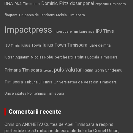
Dominic Fritz
DNA
dosar penal
DNA Timisoara
expozitie Timisoara
flagrant
Gruparea de Jandarmi Mobila Timisoara
Impactpress
IPJ Timis
intrerupere furnizare apa
Iulius Town Timisoara
Iulius Town
luare de mita
ISU Timis
Politia Locala Timisoara
lucrari Aquatim
perchezitii
Nicolae Robu
puls valutar
Primaria Timisoara
Retim
Sorin Grindeanu
protest
Timisoara
Tribunalul Timis
Universitatea de Vest din Timisoara
Universitatea Politehnica Timisoara
Comentarii recente
Chris
on
ANCHETA! Curtea de Apel Timisoara a respins
pretentiile de 50 milioane de euro ale fiului lui Cornel Urcan,