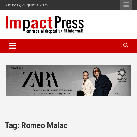
Skip
Saturday, August 8, 2026
to
content
Pentru ca ai dreptul sa fii informat!
IMPACTPRESS
Tag:
Romeo Malac