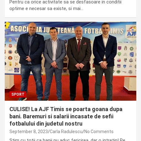
Pentru ca orice activitate sa se desfasoare in conditii
optime e necesar sa existe, si mai…
SPORT
CULISE! La AJF Timis se poarta goana dupa
bani. Baremuri si salarii incasate de sefii
fotbalului din judetul nostru
September 8, 2023
Carla Radulescu
No Comments
Stim cu totii ca banii nu aduc fericirea, dar o intretin! Pe