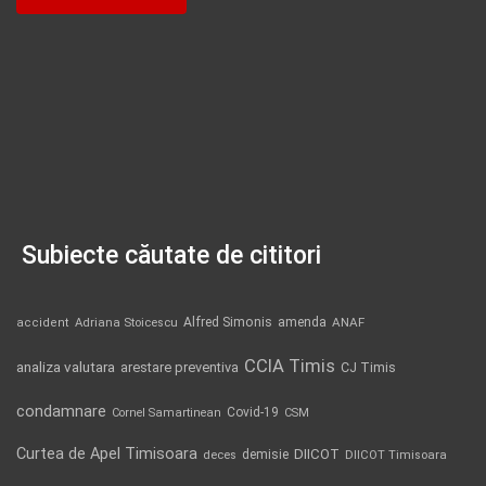
Subiecte căutate de cititori
Alfred Simonis
amenda
ANAF
accident
Adriana Stoicescu
CCIA Timis
analiza valutara
arestare preventiva
CJ Timis
condamnare
Covid-19
Cornel Samartinean
CSM
Curtea de Apel Timisoara
DIICOT
demisie
deces
DIICOT Timisoara