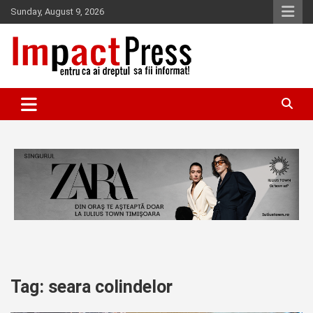
Skip
Sunday, August 9, 2026
to
content
Pentru ca ai dreptul sa fii informat!
IMPACTPRESS
Tag:
seara colindelor