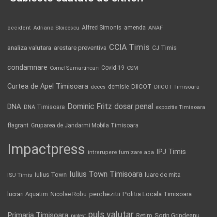
Alfred Simonis
amenda
ANAF
accident
Adriana Stoicescu
CCIA Timis
analiza valutara
arestare preventiva
CJ Timis
condamnare
Covid-19
Cornel Samartinean
CSM
Curtea de Apel Timisoara
DIICOT
demisie
deces
DIICOT Timisoara
Dominic Fritz
DNA
dosar penal
DNA Timisoara
expozitie Timisoara
flagrant
Gruparea de Jandarmi Mobila Timisoara
Impactpress
IPJ Timis
intrerupere furnizare apa
Iulius Town Timisoara
Iulius Town
luare de mita
ISU Timis
Politia Locala Timisoara
lucrari Aquatim
perchezitii
Nicolae Robu
puls valutar
Primaria Timisoara
Retim
Sorin Grindeanu
protest