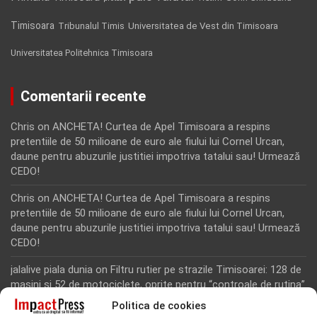
Timisoara
Tribunalul Timis
Universitatea de Vest din Timisoara
Universitatea Politehnica Timisoara
Comentarii recente
Chris
on
ANCHETA! Curtea de Apel Timisoara a respins
pretentiile de 50 milioane de euro ale fiului lui Cornel Urcan,
daune pentru abuzurile justitiei impotriva tatalui sau! Urmează
CEDO!
Chris
on
ANCHETA! Curtea de Apel Timisoara a respins
pretentiile de 50 milioane de euro ale fiului lui Cornel Urcan,
daune pentru abuzurile justitiei impotriva tatalui sau! Urmează
CEDO!
jalalive piala dunia
on
Filtru rutier pe strazile Timisoarei: 128 de
masini si 52 de motociclete, oprite pentru “controale de rutina”
Politica de cookies
Rodion Camatoritul
on
Inca un martor din dosarul fraudei cu