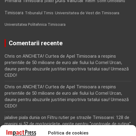
puls valutar
Primaria Timisoara
Retim
Sorin Grindeanu
protest
Timisoara
Tribunalul Timis
Universitatea de Vest din Timisoara
Universitatea Politehnica Timisoara
Comentarii recente
Chris
on
ANCHETA! Curtea de Apel Timisoara a respins
pretentiile de 50 milioane de euro ale fiului lui Cornel Urcan,
daune pentru abuzurile justitiei impotriva tatalui sau! Urmează
CEDO!
Chris
on
ANCHETA! Curtea de Apel Timisoara a respins
pretentiile de 50 milioane de euro ale fiului lui Cornel Urcan,
daune pentru abuzurile justitiei impotriva tatalui sau! Urmează
CEDO!
jalalive piala dunia
on
Filtru rutier pe strazile Timisoarei: 128 de
masini si 52 de motociclete, oprite pentru “controale de rutina”
Politica de cookies
Rodion Camatoritul
on
Inca un martor din dosarul fraudei cu