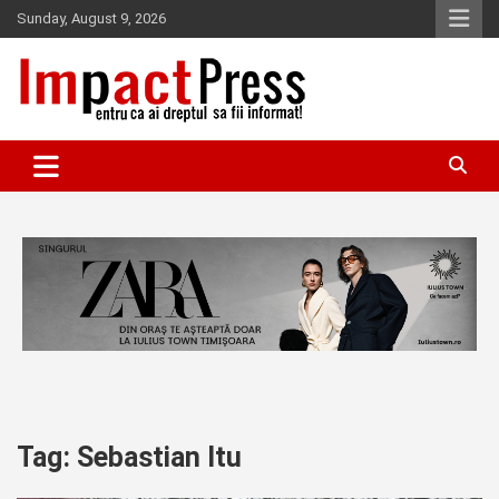
Skip
Sunday, August 9, 2026
to
content
Pentru ca ai dreptul sa fii informat!
IMPACTPRESS
Tag:
Sebastian Itu