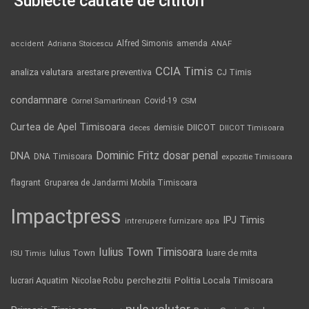
Subiecte căutate de cititori
Alfred Simonis
amenda
ANAF
accident
Adriana Stoicescu
CCIA Timis
analiza valutara
arestare preventiva
CJ Timis
condamnare
Covid-19
Cornel Samartinean
CSM
Curtea de Apel Timisoara
DIICOT
demisie
deces
DIICOT Timisoara
Dominic Fritz
DNA
dosar penal
DNA Timisoara
expozitie Timisoara
flagrant
Gruparea de Jandarmi Mobila Timisoara
Impactpress
IPJ Timis
intrerupere furnizare apa
Iulius Town Timisoara
Iulius Town
luare de mita
ISU Timis
Politia Locala Timisoara
lucrari Aquatim
perchezitii
Nicolae Robu