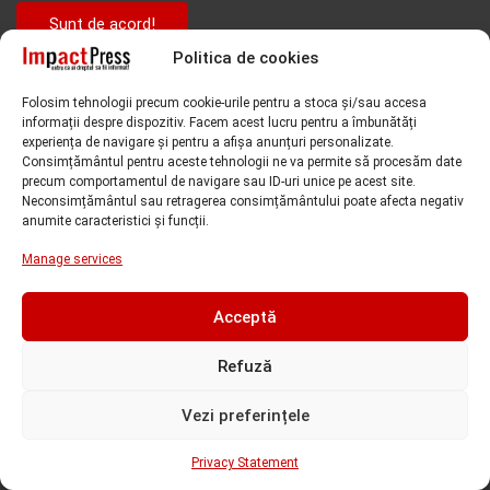
Sunt de acord!
Politica de cookies
Folosim tehnologii precum cookie-urile pentru a stoca și/sau accesa
informații despre dispozitiv. Facem acest lucru pentru a îmbunătăți
experiența de navigare și pentru a afișa anunțuri personalizate.
Consimțământul pentru aceste tehnologii ne va permite să procesăm date
precum comportamentul de navigare sau ID-uri unice pe acest site.
Neconsimțământul sau retragerea consimțământului poate afecta negativ
anumite caracteristici și funcții.
Manage services
Subiecte căutate de cititori
Acceptă
Alfred Simonis
amenda
ANAF
accident
Adriana Stoicescu
Refuză
CCIA Timis
analiza valutara
arestare preventiva
CJ Timis
Vezi preferințele
condamnare
Covid-19
Cornel Samartinean
CSM
Privacy Statement