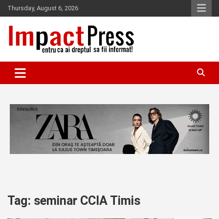
Skip
Thursday, August 6, 2026
to
content
Pentru ca ai dreptul sa fii informat!
IMPACTPRESS
Tag:
seminar CCIA Timis