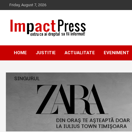
Skip
Friday, August 7, 2026
to
content
Pentru ca ai dreptul sa fii informat!
IMPACTPRESS
HOME
JUSTITIE
ACTUALITATE
EVENIMENT