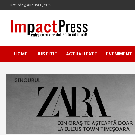
Skip
Saturday, August 8, 2026
to
content
Pentru ca ai dreptul sa fii informat!
IMPACTPRESS
HOME
JUSTITIE
ACTUALITATE
EVENIMENT