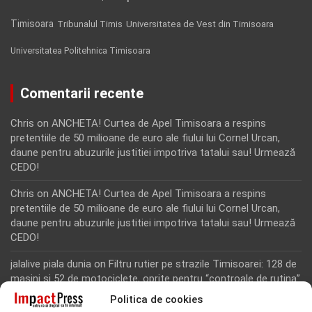
Timisoara
Tribunalul Timis
Universitatea de Vest din Timisoara
Universitatea Politehnica Timisoara
Comentarii recente
Chris
on
ANCHETA! Curtea de Apel Timisoara a respins
pretentiile de 50 milioane de euro ale fiului lui Cornel Urcan,
daune pentru abuzurile justitiei impotriva tatalui sau! Urmează
CEDO!
Chris
on
ANCHETA! Curtea de Apel Timisoara a respins
pretentiile de 50 milioane de euro ale fiului lui Cornel Urcan,
daune pentru abuzurile justitiei impotriva tatalui sau! Urmează
CEDO!
jalalive piala dunia
on
Filtru rutier pe strazile Timisoarei: 128 de
masini si 52 de motociclete, oprite pentru “controale de rutina”
Politica de cookies
Rodion Camatoritul
on
Inca un martor din dosarul fraudei cu