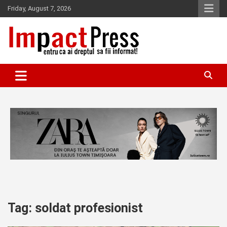
Skip
Friday, August 7, 2026
to
content
Pentru ca ai dreptul sa fii informat!
IMPACTPRESS
Tag:
soldat profesionist