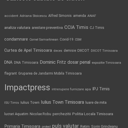
Alfred Simonis
amenda
ANAF
accident
Adriana Stoicescu
CCIA Timis
analiza valutara
arestare preventiva
CJ Timis
condamnare
Covid-19
Cornel Samartinean
CSM
Curtea de Apel Timisoara
DIICOT
demisie
deces
DIICOT Timisoara
Dominic Fritz
DNA
dosar penal
DNA Timisoara
expozitie Timisoara
flagrant
Gruparea de Jandarmi Mobila Timisoara
Impactpress
IPJ Timis
intrerupere furnizare apa
Iulius Town Timisoara
Iulius Town
luare de mita
ISU Timis
Politia Locala Timisoara
lucrari Aquatim
perchezitii
Nicolae Robu
puls valutar
Primaria Timisoara
Retim
Sorin Grindeanu
protest