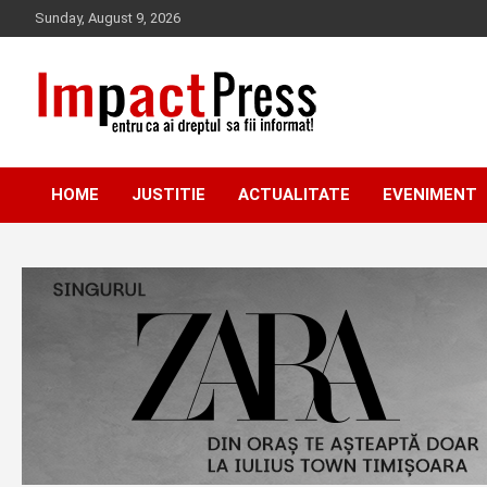
Skip
Sunday, August 9, 2026
to
content
Pentru ca ai dreptul sa fii informat!
IMPACTPRESS
HOME
JUSTITIE
ACTUALITATE
EVENIMENT