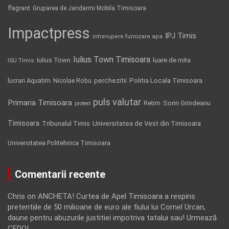
flagrant
Gruparea de Jandarmi Mobila Timisoara
Impactpress
IPJ Timis
intrerupere furnizare apa
Iulius Town Timisoara
Iulius Town
luare de mita
ISU Timis
Politia Locala Timisoara
lucrari Aquatim
perchezitii
Nicolae Robu
puls valutar
Primaria Timisoara
Retim
Sorin Grindeanu
protest
Timisoara
Tribunalul Timis
Universitatea de Vest din Timisoara
Universitatea Politehnica Timisoara
Comentarii recente
Chris
on
ANCHETA! Curtea de Apel Timisoara a respins
pretentiile de 50 milioane de euro ale fiului lui Cornel Urcan,
daune pentru abuzurile justitiei impotriva tatalui sau! Urmează
CEDO!