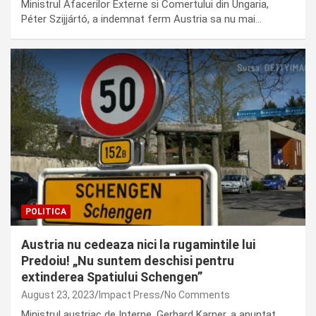
Ministrul Afacerilor Externe si Comertului din Ungaria,
Péter Szijjártó, a indemnat ferm Austria sa nu mai…
POLITICA
Austria nu cedeaza nici la rugamintile lui
Predoiu! „Nu suntem deschisi pentru
extinderea Spatiului Schengen”
August 23, 2023
Impact Press
No Comments
Ministrul austriac de Interne, Gerhard Karner, a anuntat