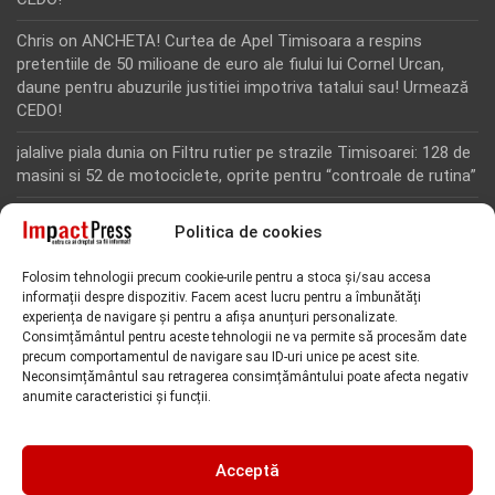
Chris
on
ANCHETA! Curtea de Apel Timisoara a respins
pretentiile de 50 milioane de euro ale fiului lui Cornel Urcan,
daune pentru abuzurile justitiei impotriva tatalui sau! Urmează
CEDO!
jalalive piala dunia
on
Filtru rutier pe strazile Timisoarei: 128 de
masini si 52 de motociclete, oprite pentru “controale de rutina”
Rodion Camatoritul
on
Inca un martor din dosarul fraudei cu
Politica de cookies
fonduri europene de la Tomnatic, retinut pentru 24 de ore!
“Toti martorii hartuiti au facut plangere penala pentru
Folosim tehnologii precum cookie-urile pentru a stoca și/sau accesa
represiune nedreapta si cercetare abuziva”, anunta avocatul
informații despre dispozitiv. Facem acest lucru pentru a îmbunătăți
Florin Kovacs
experiența de navigare și pentru a afișa anunțuri personalizate.
Consimțământul pentru aceste tehnologii ne va permite să procesăm date
Rodion Camatoritul
on
Inca un martor din dosarul fraudei cu
precum comportamentul de navigare sau ID-uri unice pe acest site.
fonduri europene de la Tomnatic, retinut pentru 24 de ore!
Neconsimțământul sau retragerea consimțământului poate afecta negativ
anumite caracteristici și funcții.
“Toti martorii hartuiti au facut plangere penala pentru
represiune nedreapta si cercetare abuziva”, anunta avocatul
Florin Kovacs
Acceptă