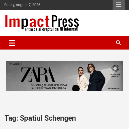
Skip
Friday, August 7, 2026
to
content
Pentru ca ai dreptul sa fii informat!
IMPACTPRESS
Tag:
Spatiul Schengen