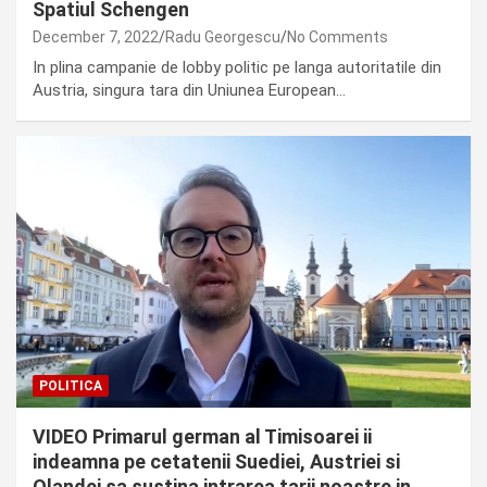
Spatiul Schengen
December 7, 2022
Radu Georgescu
No Comments
In plina campanie de lobby politic pe langa autoritatile din
Austria, singura tara din Uniunea European…
POLITICA
VIDEO Primarul german al Timisoarei ii
indeamna pe cetatenii Suediei, Austriei si
Olandei sa sustina intrarea tarii noastre in