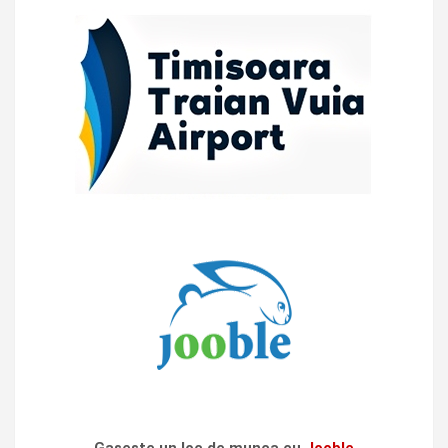
Gaseste un loc de munca cu
Jooble