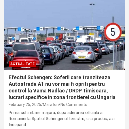
ACTUALITATE
Efectul Schengen: Soferii care tranziteaza
Autostrada A1 nu vor mai fi opriti pentru
control la Vama Nadlac / DRDP Timisoara,
lucrari specifice in zona frontierei cu Ungaria
February 25, 2025
Mara Ion
No Comments
Prima schimbare majora, dupa aderarea oficiala a
Romaniei la Spatiul Schengenul terestru, s-a produs, azi.
Incepand…