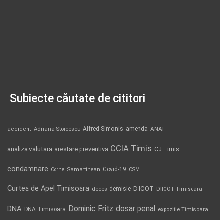
Subiecte căutate de cititori
Alfred Simonis
amenda
ANAF
accident
Adriana Stoicescu
CCIA Timis
analiza valutara
arestare preventiva
CJ Timis
condamnare
Covid-19
Cornel Samartinean
CSM
Curtea de Apel Timisoara
DIICOT
demisie
deces
DIICOT Timisoara
Dominic Fritz
DNA
dosar penal
DNA Timisoara
expozitie Timisoara