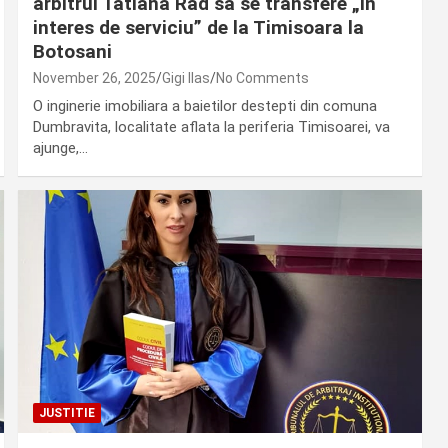
arbitrul Tatiana Rad sa se transfere „in
interes de serviciu” de la Timisoara la
Botosani
November 26, 2025
Gigi Ilas
No Comments
O inginerie imobiliara a baietilor destepti din comuna
Dumbravita, localitate aflata la periferia Timisoarei, va
ajunge,…
JUSTITIE