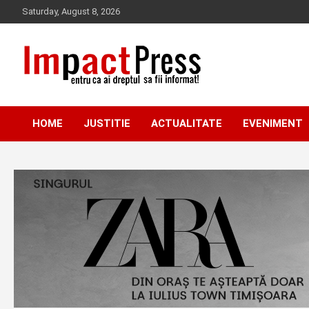
Skip
Saturday, August 8, 2026
to
content
Pentru ca ai dreptul sa fii informat!
IMPACTPRESS
HOME
JUSTITIE
ACTUALITATE
EVENIMENT