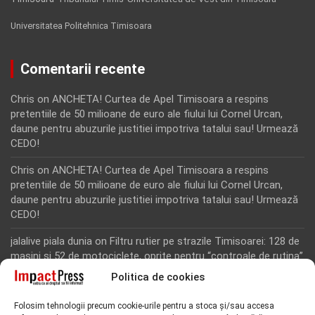
Universitatea Politehnica Timisoara
Comentarii recente
Chris
on
ANCHETA! Curtea de Apel Timisoara a respins
pretentiile de 50 milioane de euro ale fiului lui Cornel Urcan,
daune pentru abuzurile justitiei impotriva tatalui sau! Urmează
CEDO!
Chris
on
ANCHETA! Curtea de Apel Timisoara a respins
pretentiile de 50 milioane de euro ale fiului lui Cornel Urcan,
daune pentru abuzurile justitiei impotriva tatalui sau! Urmează
CEDO!
jalalive piala dunia
on
Filtru rutier pe strazile Timisoarei: 128 de
masini si 52 de motociclete, oprite pentru “controale de rutina”
Politica de cookies
Rodion Camatoritul
on
Inca un martor din dosarul fraudei cu
fonduri europene de la Tomnatic, retinut pentru 24 de ore!
Folosim tehnologii precum cookie-urile pentru a stoca și/sau accesa
“Toti martorii hartuiti au facut plangere penala pentru