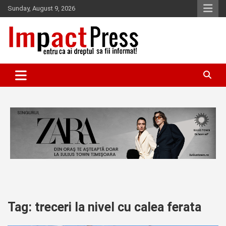
Skip
Sunday, August 9, 2026
to
content
Pentru ca ai dreptul sa fii informat!
IMPACTPRESS
Tag:
treceri la nivel cu calea ferata