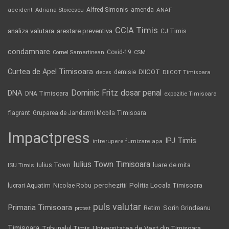
Alfred Simonis
amenda
ANAF
accident
Adriana Stoicescu
CCIA Timis
analiza valutara
arestare preventiva
CJ Timis
condamnare
Covid-19
Cornel Samartinean
CSM
Curtea de Apel Timisoara
DIICOT
demisie
deces
DIICOT Timisoara
Dominic Fritz
DNA
dosar penal
DNA Timisoara
expozitie Timisoara
flagrant
Gruparea de Jandarmi Mobila Timisoara
Impactpress
IPJ Timis
intrerupere furnizare apa
Iulius Town Timisoara
Iulius Town
luare de mita
ISU Timis
Politia Locala Timisoara
lucrari Aquatim
perchezitii
Nicolae Robu
puls valutar
Primaria Timisoara
Retim
Sorin Grindeanu
protest
Timisoara
Tribunalul Timis
Universitatea de Vest din Timisoara