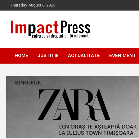
Skip
Thursday, August 6, 2026
to
content
Pentru ca ai dreptul sa fii informat!
IMPACTPRESS
HOME
JUSTITIE
ACTUALITATE
EVENIMENT