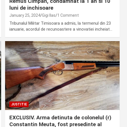
Remus Cimpan, condamnat la 1 an si 10
luni de inchisoare
January 25, 2024
Gigi Ilas
1 Comment
Tribunalul Militar Timisoara a admis, la termenul din 23
ianuarie, acordul de recunoastere a vinovatiei incheiat…
JUSTITIE
EXCLUSIV. Arma detinuta de colonelul (r)
Constantin Meuta, fost presedinte al