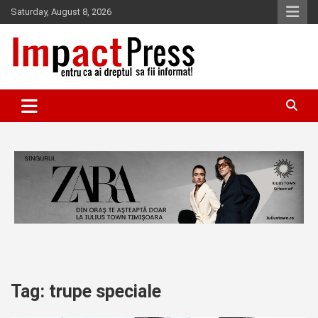
Skip
Saturday, August 8, 2026
to
content
Pentru ca ai dreptul sa fii informat!
IMPACTPRESS
Tag:
trupe speciale