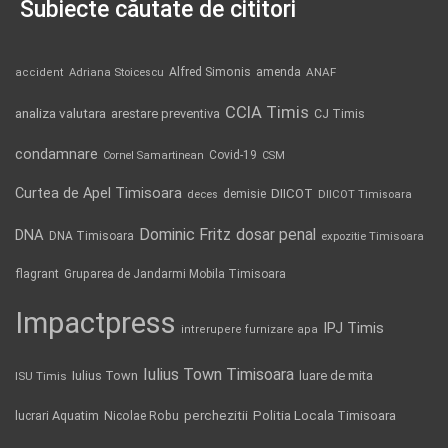
Subiecte căutate de cititori
Alfred Simonis
amenda
ANAF
accident
Adriana Stoicescu
CCIA Timis
analiza valutara
arestare preventiva
CJ Timis
condamnare
Covid-19
Cornel Samartinean
CSM
Curtea de Apel Timisoara
DIICOT
demisie
deces
DIICOT Timisoara
Dominic Fritz
DNA
dosar penal
DNA Timisoara
expozitie Timisoara
flagrant
Gruparea de Jandarmi Mobila Timisoara
Impactpress
IPJ Timis
intrerupere furnizare apa
Iulius Town Timisoara
Iulius Town
luare de mita
ISU Timis
Politia Locala Timisoara
lucrari Aquatim
perchezitii
Nicolae Robu