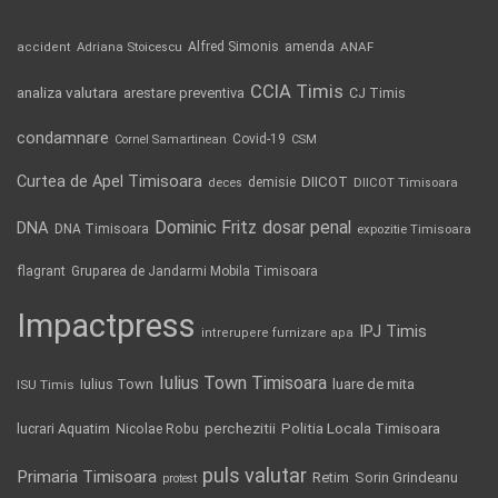
Alfred Simonis
amenda
ANAF
accident
Adriana Stoicescu
CCIA Timis
analiza valutara
arestare preventiva
CJ Timis
condamnare
Covid-19
Cornel Samartinean
CSM
Curtea de Apel Timisoara
DIICOT
demisie
deces
DIICOT Timisoara
Dominic Fritz
DNA
dosar penal
DNA Timisoara
expozitie Timisoara
flagrant
Gruparea de Jandarmi Mobila Timisoara
Impactpress
IPJ Timis
intrerupere furnizare apa
Iulius Town Timisoara
Iulius Town
luare de mita
ISU Timis
Politia Locala Timisoara
lucrari Aquatim
perchezitii
Nicolae Robu
puls valutar
Primaria Timisoara
Retim
Sorin Grindeanu
protest