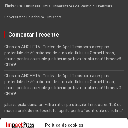
Timisoara
Tribunalul Timis
Universitatea de Vest din Timisoara
Universitatea Politehnica Timisoara
Comentarii recente
Chris
on
ANCHETA! Curtea de Apel Timisoara a respins
pretentiile de 50 milioane de euro ale fiului lui Cornel Urcan,
daune pentru abuzurile justitiei impotriva tatalui sau! Urmează
CEDO!
Chris
on
ANCHETA! Curtea de Apel Timisoara a respins
pretentiile de 50 milioane de euro ale fiului lui Cornel Urcan,
daune pentru abuzurile justitiei impotriva tatalui sau! Urmează
CEDO!
jalalive piala dunia
on
Filtru rutier pe strazile Timisoarei: 128 de
masini si 52 de motociclete, oprite pentru “controale de rutina”
Rodion Camatoritul
on
Inca un martor din dosarul fraudei cu
Politica de cookies
fonduri europene de la Tomnatic, retinut pentru 24 de ore!