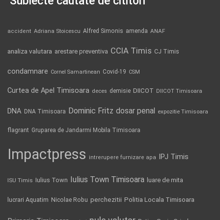
Subiecte căutate de cititori
Alfred Simonis
amenda
ANAF
accident
Adriana Stoicescu
CCIA Timis
analiza valutara
arestare preventiva
CJ Timis
condamnare
Covid-19
Cornel Samartinean
CSM
Curtea de Apel Timisoara
DIICOT
demisie
deces
DIICOT Timisoara
Dominic Fritz
DNA
dosar penal
DNA Timisoara
expozitie Timisoara
flagrant
Gruparea de Jandarmi Mobila Timisoara
Impactpress
IPJ Timis
intrerupere furnizare apa
Iulius Town Timisoara
Iulius Town
luare de mita
ISU Timis
Politia Locala Timisoara
lucrari Aquatim
perchezitii
Nicolae Robu