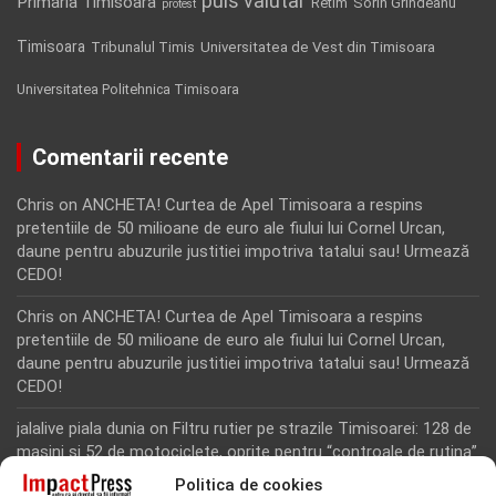
puls valutar
Primaria Timisoara
Retim
Sorin Grindeanu
protest
Timisoara
Tribunalul Timis
Universitatea de Vest din Timisoara
Universitatea Politehnica Timisoara
Comentarii recente
Chris
on
ANCHETA! Curtea de Apel Timisoara a respins
pretentiile de 50 milioane de euro ale fiului lui Cornel Urcan,
daune pentru abuzurile justitiei impotriva tatalui sau! Urmează
CEDO!
Chris
on
ANCHETA! Curtea de Apel Timisoara a respins
pretentiile de 50 milioane de euro ale fiului lui Cornel Urcan,
daune pentru abuzurile justitiei impotriva tatalui sau! Urmează
CEDO!
jalalive piala dunia
on
Filtru rutier pe strazile Timisoarei: 128 de
masini si 52 de motociclete, oprite pentru “controale de rutina”
Politica de cookies
Rodion Camatoritul
on
Inca un martor din dosarul fraudei cu