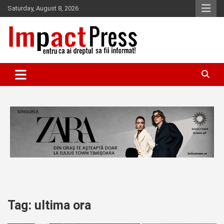
Skip
Saturday, August 8, 2026
to
content
Pentru ca ai dreptul sa fii informat!
IMPACTPRESS
Tag:
ultima ora