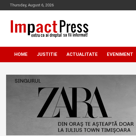
Skip
Thursday, August 6, 2026
to
content
Pentru ca ai dreptul sa fii informat!
IMPACTPRESS
HOME
JUSTITIE
ACTUALITATE
EVENIMENT