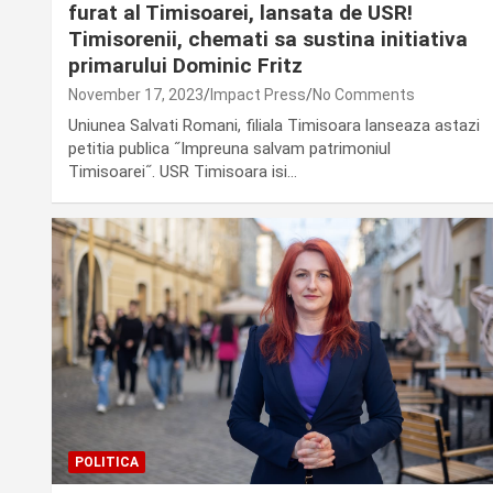
furat al Timisoarei, lansata de USR!
Timisorenii, chemati sa sustina initiativa
primarului Dominic Fritz
November 17, 2023
Impact Press
No Comments
Uniunea Salvati Romani, filiala Timisoara lanseaza astazi
petitia publica ˝Impreuna salvam patrimoniul
Timisoarei˝. USR Timisoara isi…
POLITICA