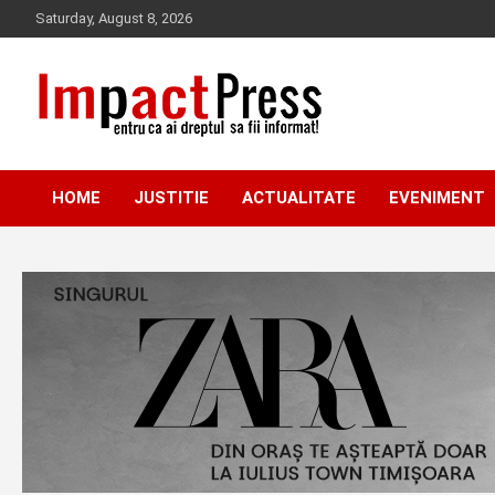
Skip
Saturday, August 8, 2026
to
content
Pentru ca ai dreptul sa fii informat!
IMPACTPRESS
HOME
JUSTITIE
ACTUALITATE
EVENIMENT