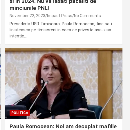
si in 2024. Nu va lasati pacaliti de
minciunile PNL!
November 22, 2023
Impact Press
No Comments
Presedinta USR Timisoara, Paula Romocean, tine sa-i
linisteasca pe timisoreni in ceea ce priveste asa-zisa
intentie…
POLITICA
Paula Romocean: Noi am decuplat mafiile