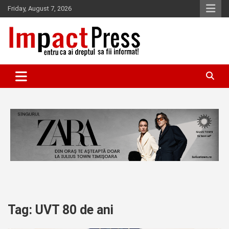
Skip
Friday, August 7, 2026
to
content
Pentru ca ai dreptul sa fii informat!
IMPACTPRESS
Tag:
UVT 80 de ani