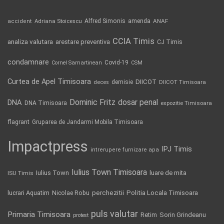
Alfred Simonis
amenda
ANAF
accident
Adriana Stoicescu
CCIA Timis
analiza valutara
arestare preventiva
CJ Timis
condamnare
Covid-19
Cornel Samartinean
CSM
Curtea de Apel Timisoara
DIICOT
demisie
deces
DIICOT Timisoara
Dominic Fritz
DNA
dosar penal
DNA Timisoara
expozitie Timisoara
flagrant
Gruparea de Jandarmi Mobila Timisoara
Impactpress
IPJ Timis
intrerupere furnizare apa
Iulius Town Timisoara
Iulius Town
luare de mita
ISU Timis
Politia Locala Timisoara
lucrari Aquatim
perchezitii
Nicolae Robu
puls valutar
Primaria Timisoara
Retim
Sorin Grindeanu
protest