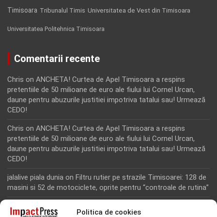
Timisoara
Tribunalul Timis
Universitatea de Vest din Timisoara
Universitatea Politehnica Timisoara
Comentarii recente
Chris
on
ANCHETA! Curtea de Apel Timisoara a respins
pretentiile de 50 milioane de euro ale fiului lui Cornel Urcan,
daune pentru abuzurile justitiei impotriva tatalui sau! Urmează
CEDO!
Chris
on
ANCHETA! Curtea de Apel Timisoara a respins
pretentiile de 50 milioane de euro ale fiului lui Cornel Urcan,
daune pentru abuzurile justitiei impotriva tatalui sau! Urmează
CEDO!
jalalive piala dunia
on
Filtru rutier pe strazile Timisoarei: 128 de
masini si 52 de motociclete, oprite pentru “controale de rutina”
Rodion Camatoritul
on
Inca un martor din dosarul fraudei cu
Politica de cookies
fonduri europene de la Tomnatic, retinut pentru 24 de ore!