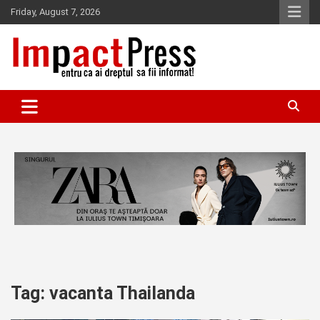
Skip
Friday, August 7, 2026
to
content
Pentru ca ai dreptul sa fii informat!
IMPACTPRESS
Tag:
vacanta Thailanda