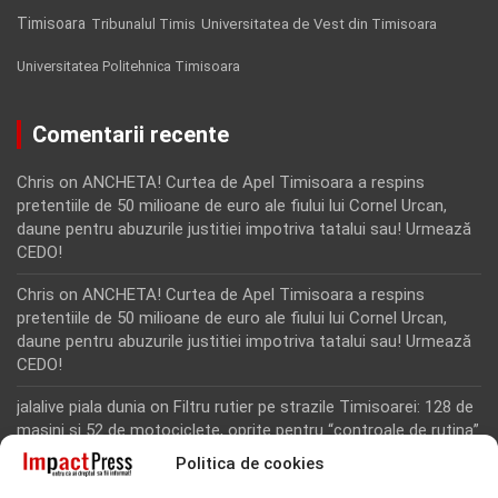
Timisoara
Tribunalul Timis
Universitatea de Vest din Timisoara
Universitatea Politehnica Timisoara
Comentarii recente
Chris
on
ANCHETA! Curtea de Apel Timisoara a respins
pretentiile de 50 milioane de euro ale fiului lui Cornel Urcan,
daune pentru abuzurile justitiei impotriva tatalui sau! Urmează
CEDO!
Chris
on
ANCHETA! Curtea de Apel Timisoara a respins
pretentiile de 50 milioane de euro ale fiului lui Cornel Urcan,
daune pentru abuzurile justitiei impotriva tatalui sau! Urmează
CEDO!
jalalive piala dunia
on
Filtru rutier pe strazile Timisoarei: 128 de
masini si 52 de motociclete, oprite pentru “controale de rutina”
Politica de cookies
Rodion Camatoritul
on
Inca un martor din dosarul fraudei cu
fonduri europene de la Tomnatic, retinut pentru 24 de ore!