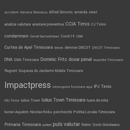
Alfred Simonis
amenda
ANAF
accident
Adriana Stoicescu
CCIA Timis
analiza valutara
arestare preventiva
CJ Timis
condamnare
Covid-19
Cornel Samartinean
CSM
Curtea de Apel Timisoara
DIICOT
demisie
deces
DIICOT Timisoara
Dominic Fritz
DNA
dosar penal
DNA Timisoara
expozitie Timisoara
flagrant
Gruparea de Jandarmi Mobila Timisoara
Impactpress
IPJ Timis
intrerupere furnizare apa
Iulius Town Timisoara
Iulius Town
luare de mita
ISU Timis
Politia Locala Timisoara
lucrari Aquatim
perchezitii
Nicolae Robu
puls valutar
Primaria Timisoara
Retim
Sorin Grindeanu
protest