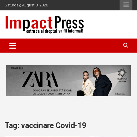
Skip
Saturday, August 8, 2026
to
content
Pentru ca ai dreptul sa fii informat!
IMPACTPRESS
Tag:
vaccinare Covid-19