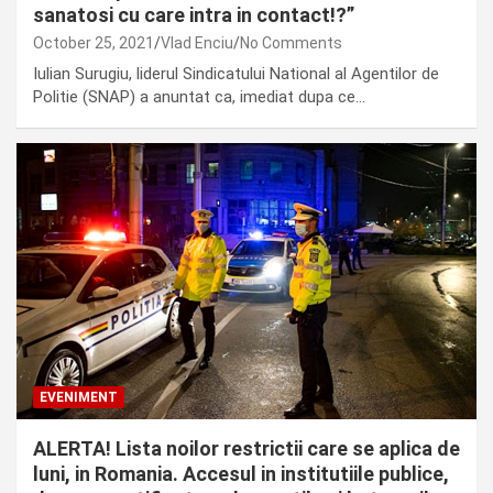
sanatosi cu care intra in contact!?”
October 25, 2021
Vlad Enciu
No Comments
Iulian Surugiu, liderul Sindicatului National al Agentilor de
Politie (SNAP) a anuntat ca, imediat dupa ce…
EVENIMENT
ALERTA! Lista noilor restrictii care se aplica de
luni, in Romania. Accesul in institutiile publice,