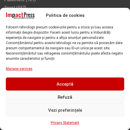
Sport
(537)
Politica de cookies
Folosim tehnologii precum cookie-urile pentru a stoca și/sau accesa
Urmareste-ne si pe Facebook!
informații despre dispozitiv. Facem acest lucru pentru a îmbunătăți
experiența de navigare și pentru a afișa anunțuri personalizate.
Consimțământul pentru aceste tehnologii ne va permite să procesăm date
precum comportamentul de navigare sau ID-uri unice pe acest site.
Neconsimțământul sau retragerea consimțământului poate afecta negativ
anumite caracteristici și funcții.
Manage services
Acceptă
Faceți clic pe „Sunt de acord” pentru a activa Facebook
Refuză
Sunt de acord!
Vezi preferințele
Privacy Statement