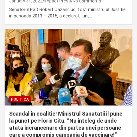
January 31, 2022
Impact Press
No Comments
Senatorul PSD Robert Cazanciuc, fost ministru al Justitie
in perioada 2013 – 2015, a declarat, luni,…
POLITICA
Scandal in coalitie! Ministrul Sanatatii il pune
la punct pe Florin Citu. “Nu inteleg de unde
atata incrancenare din partea unei persoane
care a compromis campania de vaccinare!”