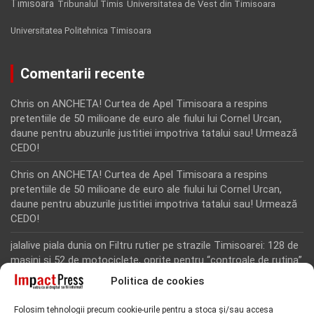
Timisoara
Tribunalul Timis
Universitatea de Vest din Timisoara
Universitatea Politehnica Timisoara
Comentarii recente
Chris
on
ANCHETA! Curtea de Apel Timisoara a respins
pretentiile de 50 milioane de euro ale fiului lui Cornel Urcan,
daune pentru abuzurile justitiei impotriva tatalui sau! Urmează
CEDO!
Chris
on
ANCHETA! Curtea de Apel Timisoara a respins
pretentiile de 50 milioane de euro ale fiului lui Cornel Urcan,
daune pentru abuzurile justitiei impotriva tatalui sau! Urmează
CEDO!
jalalive piala dunia
on
Filtru rutier pe strazile Timisoarei: 128 de
masini si 52 de motociclete, oprite pentru “controale de rutina”
Politica de cookies
Rodion Camatoritul
on
Inca un martor din dosarul fraudei cu
fonduri europene de la Tomnatic, retinut pentru 24 de ore!
Folosim tehnologii precum cookie-urile pentru a stoca și/sau accesa