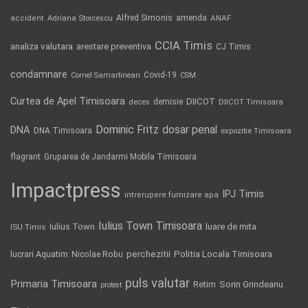
Alfred Simonis
amenda
ANAF
accident
Adriana Stoicescu
CCIA Timis
analiza valutara
arestare preventiva
CJ Timis
condamnare
Covid-19
Cornel Samartinean
CSM
Curtea de Apel Timisoara
DIICOT
demisie
deces
DIICOT Timisoara
Dominic Fritz
DNA
dosar penal
DNA Timisoara
expozitie Timisoara
flagrant
Gruparea de Jandarmi Mobila Timisoara
Impactpress
IPJ Timis
intrerupere furnizare apa
Iulius Town Timisoara
Iulius Town
luare de mita
ISU Timis
Politia Locala Timisoara
lucrari Aquatim
perchezitii
Nicolae Robu
puls valutar
Primaria Timisoara
Retim
Sorin Grindeanu
protest