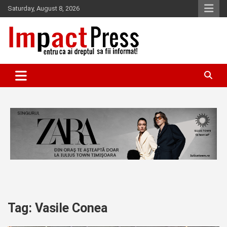
Skip
Saturday, August 8, 2026
to
content
Pentru ca ai dreptul sa fii informat!
IMPACTPRESS
Tag:
Vasile Conea