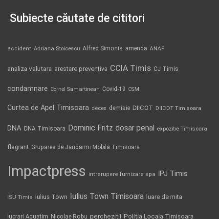
Subiecte căutate de cititori
Alfred Simonis
amenda
ANAF
accident
Adriana Stoicescu
CCIA Timis
analiza valutara
arestare preventiva
CJ Timis
condamnare
Covid-19
Cornel Samartinean
CSM
Curtea de Apel Timisoara
DIICOT
demisie
deces
DIICOT Timisoara
Dominic Fritz
DNA
dosar penal
DNA Timisoara
expozitie Timisoara
flagrant
Gruparea de Jandarmi Mobila Timisoara
Impactpress
IPJ Timis
intrerupere furnizare apa
Iulius Town Timisoara
Iulius Town
luare de mita
ISU Timis
Politia Locala Timisoara
lucrari Aquatim
perchezitii
Nicolae Robu