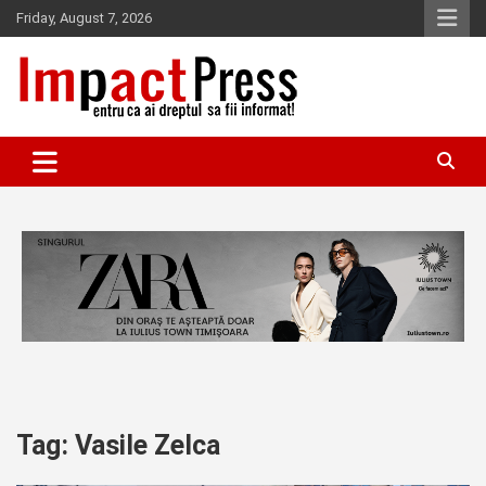
Skip
Friday, August 7, 2026
to
content
Pentru ca ai dreptul sa fii informat!
IMPACTPRESS
Tag:
Vasile Zelca