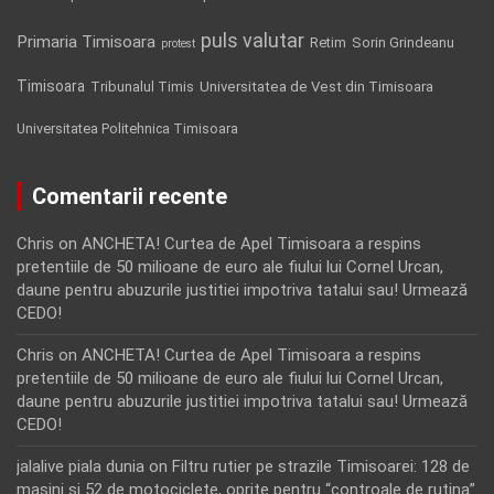
puls valutar
Primaria Timisoara
Retim
Sorin Grindeanu
protest
Timisoara
Tribunalul Timis
Universitatea de Vest din Timisoara
Universitatea Politehnica Timisoara
Comentarii recente
Chris
on
ANCHETA! Curtea de Apel Timisoara a respins
pretentiile de 50 milioane de euro ale fiului lui Cornel Urcan,
daune pentru abuzurile justitiei impotriva tatalui sau! Urmează
CEDO!
Chris
on
ANCHETA! Curtea de Apel Timisoara a respins
pretentiile de 50 milioane de euro ale fiului lui Cornel Urcan,
daune pentru abuzurile justitiei impotriva tatalui sau! Urmează
CEDO!
jalalive piala dunia
on
Filtru rutier pe strazile Timisoarei: 128 de
masini si 52 de motociclete, oprite pentru “controale de rutina”