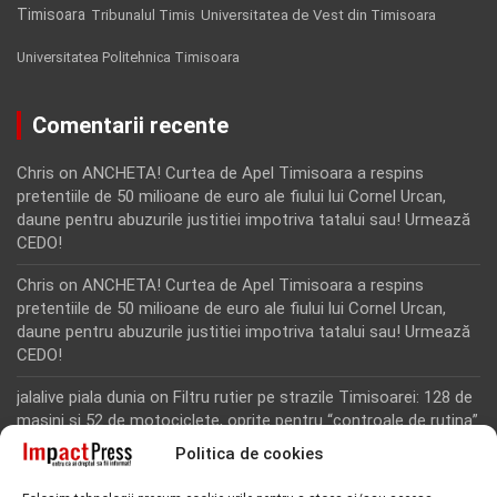
Timisoara
Tribunalul Timis
Universitatea de Vest din Timisoara
Universitatea Politehnica Timisoara
Comentarii recente
Chris
on
ANCHETA! Curtea de Apel Timisoara a respins
pretentiile de 50 milioane de euro ale fiului lui Cornel Urcan,
daune pentru abuzurile justitiei impotriva tatalui sau! Urmează
CEDO!
Chris
on
ANCHETA! Curtea de Apel Timisoara a respins
pretentiile de 50 milioane de euro ale fiului lui Cornel Urcan,
daune pentru abuzurile justitiei impotriva tatalui sau! Urmează
CEDO!
jalalive piala dunia
on
Filtru rutier pe strazile Timisoarei: 128 de
masini si 52 de motociclete, oprite pentru “controale de rutina”
Politica de cookies
Rodion Camatoritul
on
Inca un martor din dosarul fraudei cu
fonduri europene de la Tomnatic, retinut pentru 24 de ore!