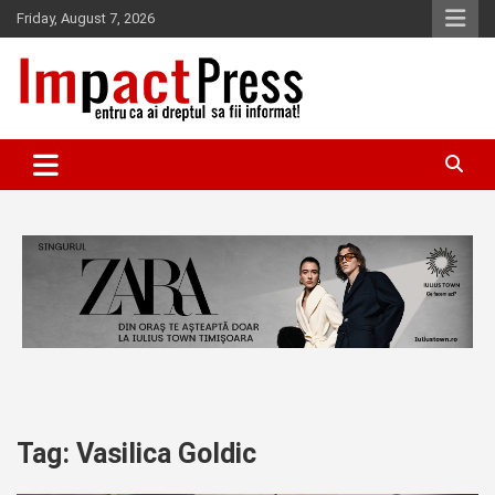
Skip
Friday, August 7, 2026
to
content
Pentru ca ai dreptul sa fii informat!
IMPACTPRESS
Tag:
Vasilica Goldic