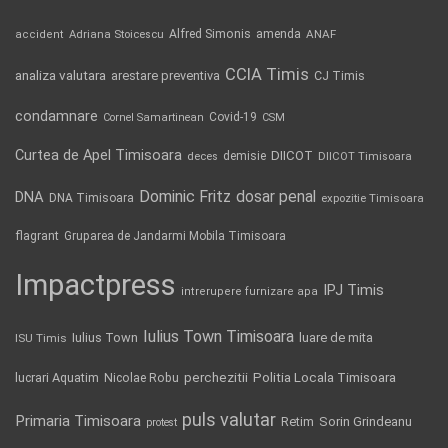
Alfred Simonis
amenda
ANAF
accident
Adriana Stoicescu
CCIA Timis
analiza valutara
arestare preventiva
CJ Timis
condamnare
Covid-19
Cornel Samartinean
CSM
Curtea de Apel Timisoara
DIICOT
demisie
deces
DIICOT Timisoara
Dominic Fritz
DNA
dosar penal
DNA Timisoara
expozitie Timisoara
flagrant
Gruparea de Jandarmi Mobila Timisoara
Impactpress
IPJ Timis
intrerupere furnizare apa
Iulius Town Timisoara
Iulius Town
luare de mita
ISU Timis
Politia Locala Timisoara
lucrari Aquatim
perchezitii
Nicolae Robu
puls valutar
Primaria Timisoara
Retim
Sorin Grindeanu
protest