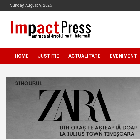
Skip
Sunday, August 9, 2026
to
content
Pentru ca ai dreptul sa fii informat!
IMPACTPRESS
HOME
JUSTITIE
ACTUALITATE
EVENIMENT