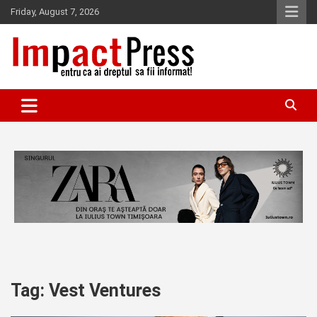
Skip
Friday, August 7, 2026
to
content
Pentru ca ai dreptul sa fii informat!
IMPACTPRESS
Tag:
Vest Ventures