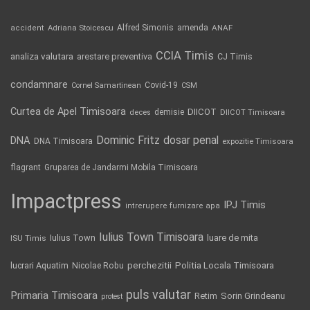
Alfred Simonis
amenda
ANAF
accident
Adriana Stoicescu
CCIA Timis
analiza valutara
arestare preventiva
CJ Timis
condamnare
Covid-19
Cornel Samartinean
CSM
Curtea de Apel Timisoara
DIICOT
demisie
deces
DIICOT Timisoara
Dominic Fritz
DNA
dosar penal
DNA Timisoara
expozitie Timisoara
flagrant
Gruparea de Jandarmi Mobila Timisoara
Impactpress
IPJ Timis
intrerupere furnizare apa
Iulius Town Timisoara
Iulius Town
luare de mita
ISU Timis
Politia Locala Timisoara
lucrari Aquatim
perchezitii
Nicolae Robu
puls valutar
Primaria Timisoara
Retim
Sorin Grindeanu
protest