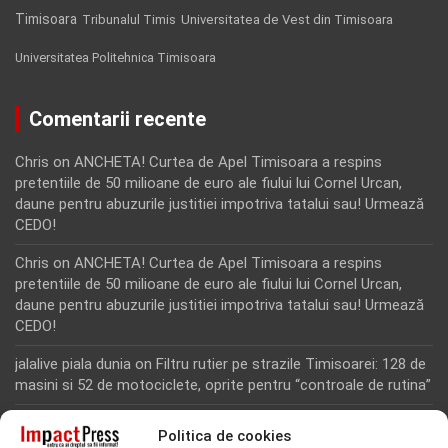
Timisoara
Tribunalul Timis
Universitatea de Vest din Timisoara
Universitatea Politehnica Timisoara
Comentarii recente
Chris
on
ANCHETA! Curtea de Apel Timisoara a respins
pretentiile de 50 milioane de euro ale fiului lui Cornel Urcan,
daune pentru abuzurile justitiei impotriva tatalui sau! Urmează
CEDO!
Chris
on
ANCHETA! Curtea de Apel Timisoara a respins
pretentiile de 50 milioane de euro ale fiului lui Cornel Urcan,
daune pentru abuzurile justitiei impotriva tatalui sau! Urmează
CEDO!
jalalive piala dunia
on
Filtru rutier pe strazile Timisoarei: 128 de
masini si 52 de motociclete, oprite pentru “controale de rutina”
Rodion Camatoritul
on
Inca un martor din dosarul fraudei cu
Politica de cookies
fonduri europene de la Tomnatic, retinut pentru 24 de ore!