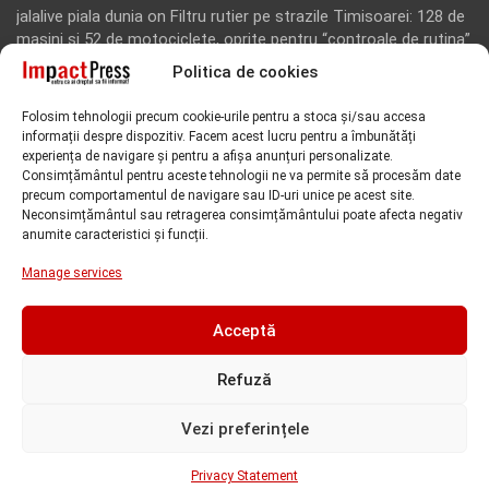
jalalive piala dunia
on
Filtru rutier pe strazile Timisoarei: 128 de
masini si 52 de motociclete, oprite pentru “controale de rutina”
Politica de cookies
Rodion Camatoritul
on
Inca un martor din dosarul fraudei cu
fonduri europene de la Tomnatic, retinut pentru 24 de ore!
Folosim tehnologii precum cookie-urile pentru a stoca și/sau accesa
“Toti martorii hartuiti au facut plangere penala pentru
informații despre dispozitiv. Facem acest lucru pentru a îmbunătăți
represiune nedreapta si cercetare abuziva”, anunta avocatul
experiența de navigare și pentru a afișa anunțuri personalizate.
Florin Kovacs
Consimțământul pentru aceste tehnologii ne va permite să procesăm date
precum comportamentul de navigare sau ID-uri unice pe acest site.
Rodion Camatoritul
on
Inca un martor din dosarul fraudei cu
Neconsimțământul sau retragerea consimțământului poate afecta negativ
fonduri europene de la Tomnatic, retinut pentru 24 de ore!
anumite caracteristici și funcții.
“Toti martorii hartuiti au facut plangere penala pentru
Manage services
represiune nedreapta si cercetare abuziva”, anunta avocatul
Florin Kovacs
Acceptă
Refuză
Vezi preferințele
Copyright @Impact Press - Toate drepturile rezervate |
Dezvoltare web:
Sapphire România
Privacy Statement