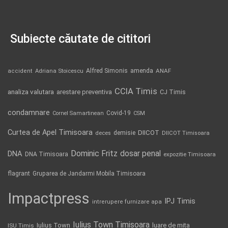
Subiecte căutate de cititori
Alfred Simonis
amenda
ANAF
accident
Adriana Stoicescu
CCIA Timis
analiza valutara
arestare preventiva
CJ Timis
condamnare
Covid-19
Cornel Samartinean
CSM
Curtea de Apel Timisoara
DIICOT
demisie
deces
DIICOT Timisoara
Dominic Fritz
DNA
dosar penal
DNA Timisoara
expozitie Timisoara
flagrant
Gruparea de Jandarmi Mobila Timisoara
Impactpress
IPJ Timis
intrerupere furnizare apa
Iulius Town Timisoara
Iulius Town
luare de mita
ISU Timis