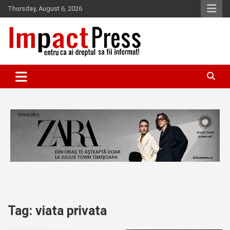
Skip
Thursday, August 6, 2026
to
content
Pentru ca ai dreptul sa fii informat!
IMPACTPRESS
Tag:
viata privata