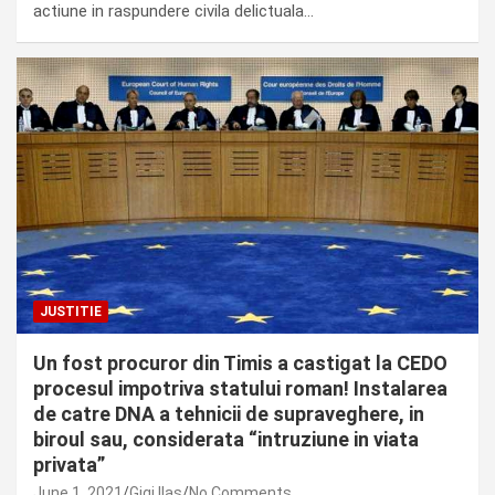
actiune in raspundere civila delictuala…
JUSTITIE
Un fost procuror din Timis a castigat la CEDO
procesul impotriva statului roman! Instalarea
de catre DNA a tehnicii de supraveghere, in
biroul sau, considerata “intruziune in viata
privata”
June 1, 2021
Gigi Ilas
No Comments