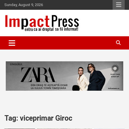
Skip
Sunday, August 9, 2026
to
content
Pentru ca ai dreptul sa fii informat!
IMPACTPRESS
Tag:
viceprimar Giroc