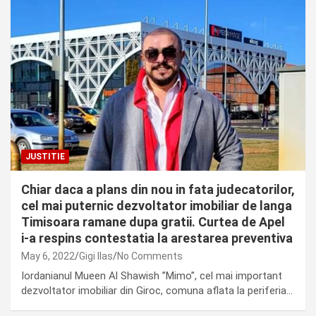
JUSTITIE
Chiar daca a plans din nou in fata judecatorilor,
cel mai puternic dezvoltator imobiliar de langa
Timisoara ramane dupa gratii. Curtea de Apel
i-a respins contestatia la arestarea preventiva
May 6, 2022
Gigi Ilas
No Comments
Iordanianul Mueen Al Shawish ”Mimo”, cel mai important
dezvoltator imobiliar din Giroc, comuna aflata la periferia…