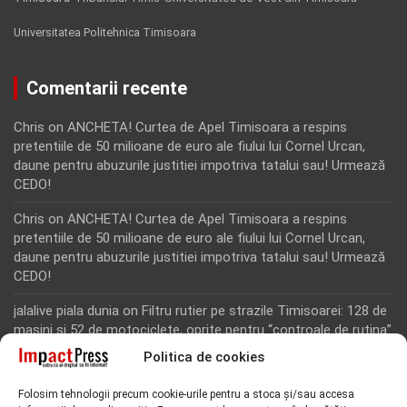
Universitatea Politehnica Timisoara
Comentarii recente
Chris
on
ANCHETA! Curtea de Apel Timisoara a respins
pretentiile de 50 milioane de euro ale fiului lui Cornel Urcan,
daune pentru abuzurile justitiei impotriva tatalui sau! Urmează
CEDO!
Chris
on
ANCHETA! Curtea de Apel Timisoara a respins
pretentiile de 50 milioane de euro ale fiului lui Cornel Urcan,
daune pentru abuzurile justitiei impotriva tatalui sau! Urmează
CEDO!
jalalive piala dunia
on
Filtru rutier pe strazile Timisoarei: 128 de
masini si 52 de motociclete, oprite pentru “controale de rutina”
Politica de cookies
Rodion Camatoritul
on
Inca un martor din dosarul fraudei cu
fonduri europene de la Tomnatic, retinut pentru 24 de ore!
Folosim tehnologii precum cookie-urile pentru a stoca și/sau accesa
“Toti martorii hartuiti au facut plangere penala pentru