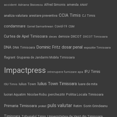
Alfred Simonis
amenda
ANAF
accident
Adriana Stoicescu
CCIA Timis
analiza valutara
arestare preventiva
CJ Timis
condamnare
Covid-19
Cornel Samartinean
CSM
Curtea de Apel Timisoara
DIICOT
demisie
deces
DIICOT Timisoara
Dominic Fritz
DNA
dosar penal
DNA Timisoara
expozitie Timisoara
flagrant
Gruparea de Jandarmi Mobila Timisoara
Impactpress
IPJ Timis
intrerupere furnizare apa
Iulius Town Timisoara
Iulius Town
luare de mita
ISU Timis
Politia Locala Timisoara
lucrari Aquatim
perchezitii
Nicolae Robu
puls valutar
Primaria Timisoara
Retim
Sorin Grindeanu
protest
Timisoara
Tribunalul Timis
Universitatea de Vest din Timisoara