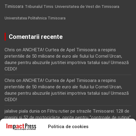
Timisoara
Tribunalul Timis
Universitatea de Vest din Timisoara
Universitatea Politehnica Timisoara
Comentarii recente
Chris
on
ANCHETA! Curtea de Apel Timisoara a respins
pretentiile de 50 milioane de euro ale fiului lui Cornel Urcan,
daune pentru abuzurile justitiei impotriva tatalui sau! Urmează
CEDO!
Chris
on
ANCHETA! Curtea de Apel Timisoara a respins
pretentiile de 50 milioane de euro ale fiului lui Cornel Urcan,
daune pentru abuzurile justitiei impotriva tatalui sau! Urmează
CEDO!
jalalive piala dunia
on
Filtru rutier pe strazile Timisoarei: 128 de
masini si 52 de motociclete, oprite pentru “controale de rutina”
Politica de cookies
Rodion Camatoritul
on
Inca un martor din dosarul fraudei cu
fonduri europene de la Tomnatic, retinut pentru 24 de ore!