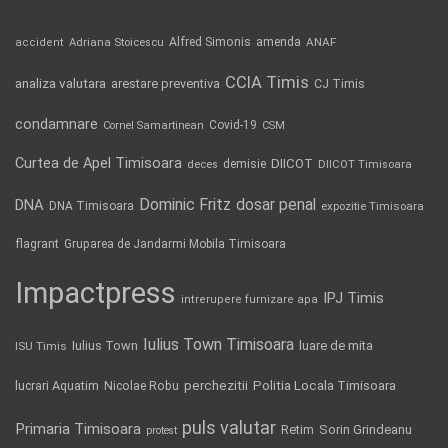
Alfred Simonis
amenda
ANAF
accident
Adriana Stoicescu
CCIA Timis
analiza valutara
arestare preventiva
CJ Timis
condamnare
Covid-19
Cornel Samartinean
CSM
Curtea de Apel Timisoara
DIICOT
demisie
deces
DIICOT Timisoara
Dominic Fritz
DNA
dosar penal
DNA Timisoara
expozitie Timisoara
flagrant
Gruparea de Jandarmi Mobila Timisoara
Impactpress
IPJ Timis
intrerupere furnizare apa
Iulius Town Timisoara
Iulius Town
luare de mita
ISU Timis
Politia Locala Timisoara
lucrari Aquatim
perchezitii
Nicolae Robu
puls valutar
Primaria Timisoara
Retim
Sorin Grindeanu
protest