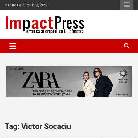
Skip
Saturday, August 8, 2026
to
content
Pentru ca ai dreptul sa fii informat!
IMPACTPRESS
Tag:
Victor Socaciu