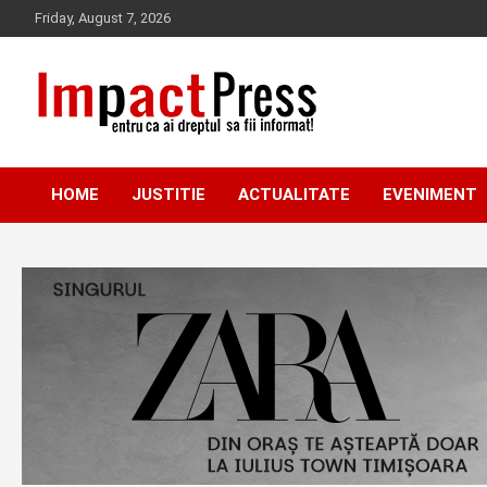
Skip
Friday, August 7, 2026
to
content
Pentru ca ai dreptul sa fii informat!
IMPACTPRESS
HOME
JUSTITIE
ACTUALITATE
EVENIMENT