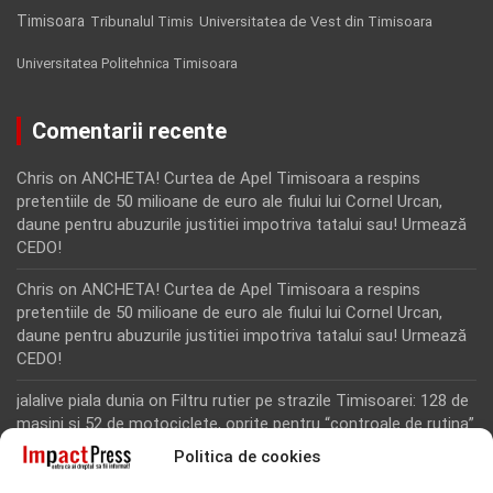
Timisoara
Tribunalul Timis
Universitatea de Vest din Timisoara
Universitatea Politehnica Timisoara
Comentarii recente
Chris
on
ANCHETA! Curtea de Apel Timisoara a respins
pretentiile de 50 milioane de euro ale fiului lui Cornel Urcan,
daune pentru abuzurile justitiei impotriva tatalui sau! Urmează
CEDO!
Chris
on
ANCHETA! Curtea de Apel Timisoara a respins
pretentiile de 50 milioane de euro ale fiului lui Cornel Urcan,
daune pentru abuzurile justitiei impotriva tatalui sau! Urmează
CEDO!
jalalive piala dunia
on
Filtru rutier pe strazile Timisoarei: 128 de
masini si 52 de motociclete, oprite pentru “controale de rutina”
Politica de cookies
Rodion Camatoritul
on
Inca un martor din dosarul fraudei cu
fonduri europene de la Tomnatic, retinut pentru 24 de ore!