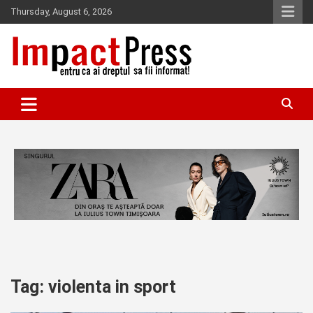
Skip
Thursday, August 6, 2026
to
content
Pentru ca ai dreptul sa fii informat!
IMPACTPRESS
Tag:
violenta in sport