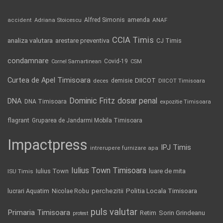
Alfred Simonis
amenda
ANAF
accident
Adriana Stoicescu
CCIA Timis
analiza valutara
arestare preventiva
CJ Timis
condamnare
Covid-19
Cornel Samartinean
CSM
Curtea de Apel Timisoara
DIICOT
demisie
deces
DIICOT Timisoara
Dominic Fritz
DNA
dosar penal
DNA Timisoara
expozitie Timisoara
flagrant
Gruparea de Jandarmi Mobila Timisoara
Impactpress
IPJ Timis
intrerupere furnizare apa
Iulius Town Timisoara
Iulius Town
luare de mita
ISU Timis
Politia Locala Timisoara
lucrari Aquatim
perchezitii
Nicolae Robu
puls valutar
Primaria Timisoara
Retim
Sorin Grindeanu
protest