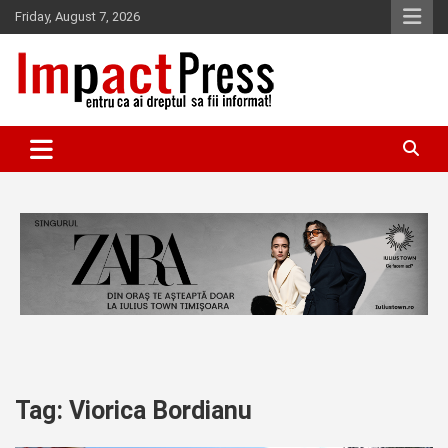
Skip
Friday, August 7, 2026
to
content
Pentru ca ai dreptul sa fii informat!
IMPACTPRESS
Tag:
Viorica Bordianu