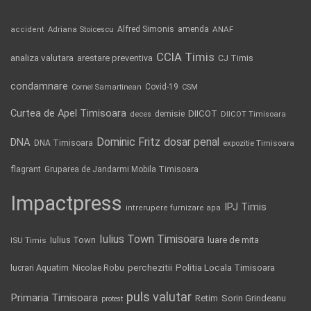
Alfred Simonis
amenda
ANAF
accident
Adriana Stoicescu
CCIA Timis
analiza valutara
arestare preventiva
CJ Timis
condamnare
Covid-19
Cornel Samartinean
CSM
Curtea de Apel Timisoara
DIICOT
demisie
deces
DIICOT Timisoara
Dominic Fritz
DNA
dosar penal
DNA Timisoara
expozitie Timisoara
flagrant
Gruparea de Jandarmi Mobila Timisoara
Impactpress
IPJ Timis
intrerupere furnizare apa
Iulius Town Timisoara
Iulius Town
luare de mita
ISU Timis
Politia Locala Timisoara
lucrari Aquatim
perchezitii
Nicolae Robu
puls valutar
Primaria Timisoara
Retim
Sorin Grindeanu
protest