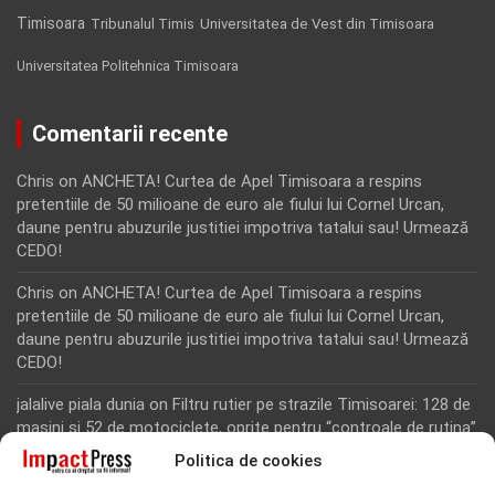
Timisoara
Tribunalul Timis
Universitatea de Vest din Timisoara
Universitatea Politehnica Timisoara
Comentarii recente
Chris
on
ANCHETA! Curtea de Apel Timisoara a respins
pretentiile de 50 milioane de euro ale fiului lui Cornel Urcan,
daune pentru abuzurile justitiei impotriva tatalui sau! Urmează
CEDO!
Chris
on
ANCHETA! Curtea de Apel Timisoara a respins
pretentiile de 50 milioane de euro ale fiului lui Cornel Urcan,
daune pentru abuzurile justitiei impotriva tatalui sau! Urmează
CEDO!
jalalive piala dunia
on
Filtru rutier pe strazile Timisoarei: 128 de
masini si 52 de motociclete, oprite pentru “controale de rutina”
Politica de cookies
Rodion Camatoritul
on
Inca un martor din dosarul fraudei cu
fonduri europene de la Tomnatic, retinut pentru 24 de ore!