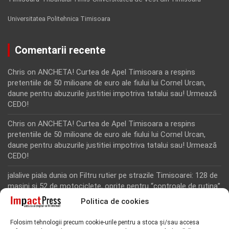
Universitatea Politehnica Timisoara
Comentarii recente
Chris
on
ANCHETA! Curtea de Apel Timisoara a respins
pretentiile de 50 milioane de euro ale fiului lui Cornel Urcan,
daune pentru abuzurile justitiei impotriva tatalui sau! Urmează
CEDO!
Chris
on
ANCHETA! Curtea de Apel Timisoara a respins
pretentiile de 50 milioane de euro ale fiului lui Cornel Urcan,
daune pentru abuzurile justitiei impotriva tatalui sau! Urmează
CEDO!
jalalive piala dunia
on
Filtru rutier pe strazile Timisoarei: 128 de
masini si 52 de motociclete, oprite pentru “controale de rutina”
Politica de cookies
Rodion Camatoritul
on
Inca un martor din dosarul fraudei cu
fonduri europene de la Tomnatic, retinut pentru 24 de ore!
Folosim tehnologii precum cookie-urile pentru a stoca și/sau accesa
“Toti martorii hartuiti au facut plangere penala pentru