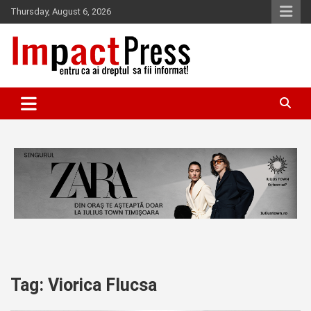
Skip
Thursday, August 6, 2026
to
content
Pentru ca ai dreptul sa fii informat!
IMPACTPRESS
Tag:
Viorica Flucsa