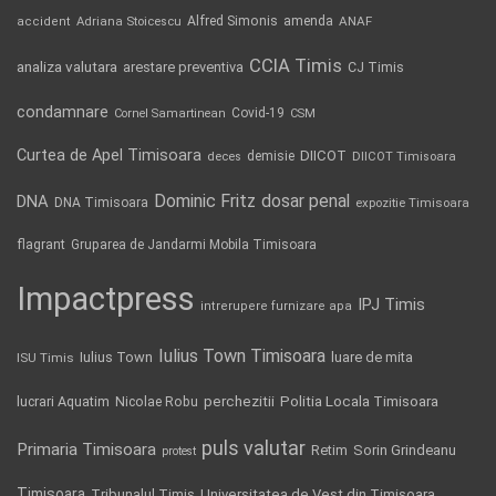
Alfred Simonis
amenda
ANAF
accident
Adriana Stoicescu
CCIA Timis
analiza valutara
arestare preventiva
CJ Timis
condamnare
Covid-19
Cornel Samartinean
CSM
Curtea de Apel Timisoara
DIICOT
demisie
deces
DIICOT Timisoara
Dominic Fritz
DNA
dosar penal
DNA Timisoara
expozitie Timisoara
flagrant
Gruparea de Jandarmi Mobila Timisoara
Impactpress
IPJ Timis
intrerupere furnizare apa
Iulius Town Timisoara
Iulius Town
luare de mita
ISU Timis
Politia Locala Timisoara
lucrari Aquatim
perchezitii
Nicolae Robu
puls valutar
Primaria Timisoara
Retim
Sorin Grindeanu
protest
Timisoara
Tribunalul Timis
Universitatea de Vest din Timisoara